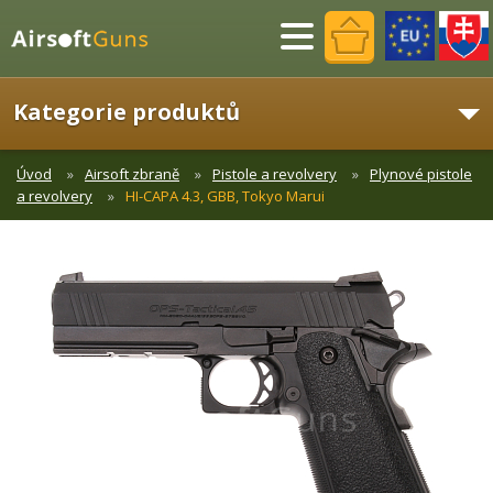
Menu
Kategorie produktů
Úvod
Airsoft zbraně
Pistole a revolvery
Plynové pistole
a revolvery
HI-CAPA 4.3, GBB, Tokyo Marui