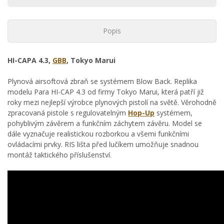
Popis
HI-CAPA 4.3,
GBB
, Tokyo Marui
Plynová airsoftová zbraň se systémem Blow Back. Replika
modelu Para HI-CAP 4.3 od firmy Tokyo Marui, která patří již
roky mezi nejlepší výrobce plynových pistolí na světě. Věrohodně
zpracovaná pistole s regulovatelným
Hop-Up
systémem,
pohyblivým závěrem a funkčním záchytem závěru. Model se
dále vyznačuje realistickou rozborkou a všemi funkčními
ovládacími prvky. RIS lišta před lučíkem umožňuje snadnou
montáž taktického příslušenství.