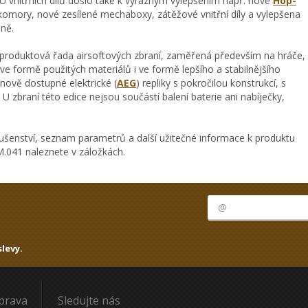
 U vnitřních dílů došlo také k výrazným vylepšením např. nové
Hop-
mory, nové zesílené mechaboxy, zátěžové vnitřní díly a vylepšena
aně.
 produktová řada airsoftových zbraní, zaměřená především na hráče,
 ve formě použitých materiálů i ve formě lepšího a stabilnějšího
nově dostupné elektrické (
AEG
) repliky s pokročilou konstrukcí, s
 U zbraní této edice nejsou součástí balení baterie ani nabíječky,
ušenství, seznam parametrů a další užitečné informace k produktu
041 naleznete v záložkách.
levy.
oprava
Sledujte nás