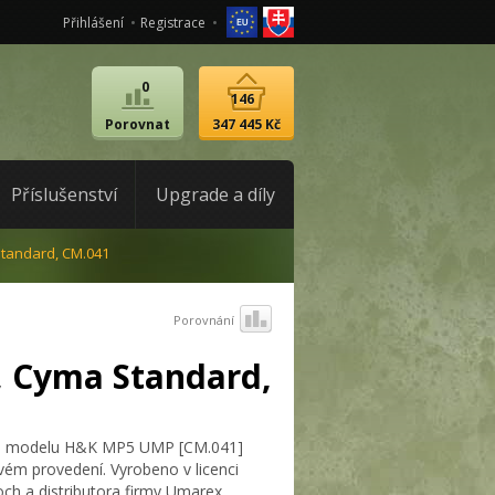
Přihlášení
Registrace
0
146
Porovnat
347 445 Kč
Příslušenství
Upgrade a díly
tandard, CM.041
Porovnání
 Cyma Standard,
lika modelu H&K MP5 UMP [CM.041]
ém provedení. Vyrobeno v licenci
ch a distributora firmy Umarex.