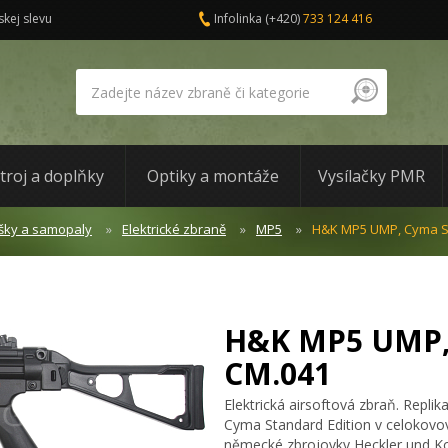
skej slevu
Infolinka
(+420)
733 124 416
troj a doplňky
Optiky a montáže
Vysílačky PMR
šky a samopaly
Elektrické zbraně
MP5
H&K MP5 UMP, Cyma S
H&K MP5 UMP,
CM.041
Elektrická airsoftová zbraň. Rep
Cyma Standard Edition v celokovov
německé zbrojovky Heckler und Ko