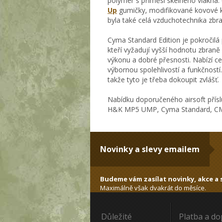
polymer s příměsí skelného vlákna.
Up
gumičky, modifikované kovové ko
byla také celá vzduchotechnika zbr
Cyma Standard Edition je pokročilá
kteří vyžadují vyšší hodnotu zbraně
výkonu a dobré přesnosti. Nabízí ce
výbornou spolehlivostí a funkčností.
takže tyto je třeba dokoupit zvlášť.
Nabídku doporučeného airsoft přísl
H&K MP5 UMP, Cyma Standard, CM.
Novinky a slevy emailem
Budeme vám zasílat novinky, akce a s
Maximálně však dvakrát do měsíce.
Důležité
Platba a d