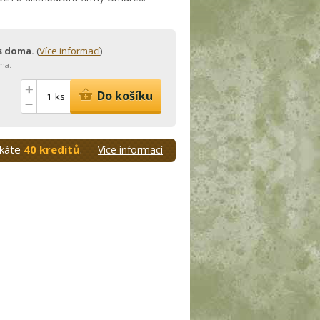
ás doma.
(
Více informací
)
ma.
+
Do košíku
ks
–
skáte
40 kreditů
.
Více informací