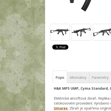
Popis
Alternativy
Parametry
H&K MP5 UMP, Cyma Standard, 
Elektrická airsoftová zbraň. Repl
celokovovém provedení. Vyrobeno v 
Umarex
. Zbraň je opatřena origi