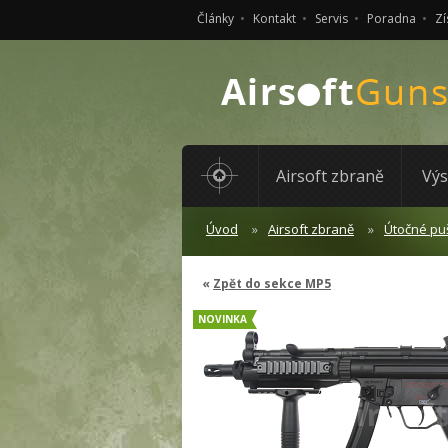
Články
Kontakt
Servis
Poradna
Zí
Airsoft zbraně
Výs
Úvod
Airsoft zbraně
Útočné pu
Zpět do sekce MP5
NOVINKA