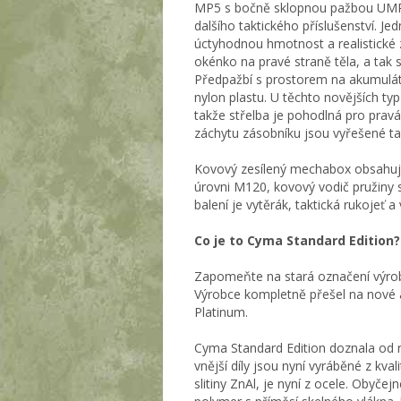
MP5 s bočně sklopnou pažbou UMP a
dalšího taktického příslušenství. J
úctyhodnou hmotnost a realistické 
okénko na pravé straně těla, a tak 
Předpažbí s prostorem na akumuláto
nylon plastu. U těchto novějších 
takže střelba je pohodlná pro pravák
záchytu zásobníku jsou vyřešené t
Kovový zesílený mechabox obsahuje 
úrovni M120, kovový vodič pružiny s 
balení je vytěrák, taktická rukojeť
Co je to Cyma Standard Edition?
Zapomeňte na stará označení výrobc
Výrobce kompletně přešel na nové a
Platinum.
Cyma Standard Edition doznala od ro
vnější díly jsou nyní vyráběné z kva
slitiny ZnAl, je nyní z ocele. Obyč