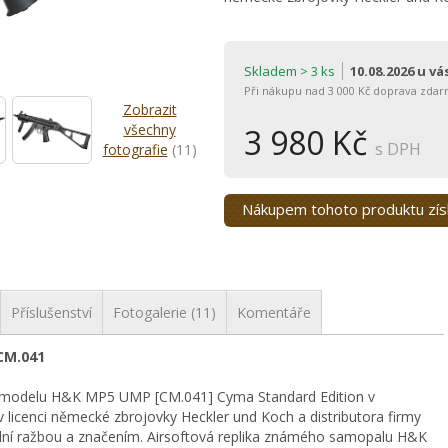
Skladem > 3 ks
10.08.2026 u v
Při nákupu nad 3 000 Kč doprava zdar
Zobrazit
všechny
3 980 Kč
s DPH
fotografie
(11)
Nákupem tohoto produktu zí
Příslušenství
Fotogalerie (11)
Komentáře
CM.041
ika modelu H&K MP5 UMP [CM.041] Cyma Standard Edition v
licenci německé zbrojovky Heckler und Koch a distributora firmy
nální ražbou a značením. Airsoftová replika známého samopalu H&K