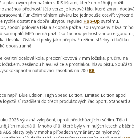
 plastovým předpažbím s RIS lištami, které umožňují použití
ednoznačnou předností této verze je kovové tělo, které zbrani dodává
zpracovaní. Funkčním táhlem závěru lze jednoduše otevřít výhozné
se rychle dostat na dobře ukrytou regulaci
Hop-Up
systému.
r, spodní polovina těla a sklopná pažba jsou vyrobeny z kvalitního
typů samopalů MP5 nemá pažbička žádnou jednostrannou ergonomii,
a i leváka. Ovládací prvky jako přepínač režimu střelby a tlačítko
aké oboustranně.
kvalitní ocelová kola, precizní kovová 7 mm ložiska, pružinu na
ložiskem, zesílenou hlavu válce a protitlakou hlavu pístu. Součástí
 a vysokokapacitní natahovací zásobník na 200
BB
.
e např. Blue Edition, High Speed Edition, Limited Edition apod.
 logičtější rozdělení do třech produktových řad Sport, Standard a
ku 2025 výrazná vylepšení, oproti předcházejícím sériím. Těla i
litnějších materiálů. Mnoho dílů, které byly v minulých letech z běžné
ejné ABS plasty byly v mnoha případech vyměněny za nylonový