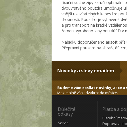
fixační suché zipy zaručí optimáln
dvouvrstvého pouzdra umožňuje ulož
vnější uzavíratelných kapes lze použ
drobností. Pouzdro je vybavené dvě
a pro transport na krátké vzdálenost
řemen. Vyrobeno z nylonu 600D v
Nabídku doporučeného airsoft přísl
Přepravní pouzdro na zbraň, 80 cm
Novinky a slevy emailem
Budeme vám zasílat novinky, akce a s
Maximálně však dvakrát do měsíce.
Důležité
Platba a d
odkazy
Platební meto
Servis
Doprava a do