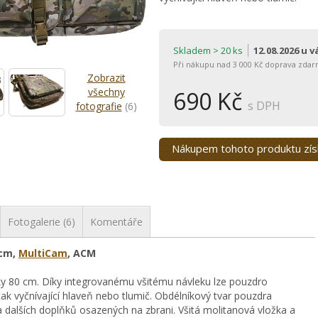
Skladem > 20 ks
12.08.2026 u 
Při nákupu nad 3 000 Kč doprava zdar
Zobrazit
všechny
690 Kč
s DPH
fotografie
(6)
Nákupem tohoto produktu zí
Fotogalerie (6)
Komentáře
 cm,
MultiCam
, ACM
ky 80 cm. Díky integrovanému všitému návleku lze pouzdro
ak vyčnívající hlaveň nebo tlumič. Obdélníkový tvar pouzdra
alších doplňků osazených na zbrani. Všitá molitanová vložka a