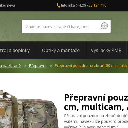
skej slevu
Infolinka
(+420)
733 124 416
troj a doplňky
Optiky a montáže
Vysílačky PMR
a na zbraně
Přepravní
Přepravní pouzdro na zbraň, 80 cm, multi
Přepravní pouz
cm, multicam,
Přepravní pouzdro na zbraň do dé
všitému návleku lze pouzdro prodl
vyčnívající hlaveň nebo tlumič.