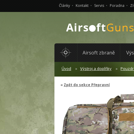
Články
Kontakt
Servis
Poradna
Zí
Airsoft zbraně
Výs
Úvod
Výstroj a doplňky
Pouzdr
Zpět do sekce Přepravní