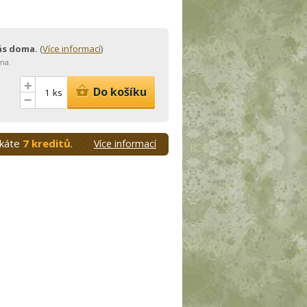
vás doma.
(
Více informací
)
ma.
+
Do košíku
ks
–
skáte
7 kreditů
.
Více informací