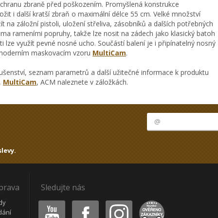
í ochranu zbraně před poškozením. Promyšlená konstrukce
it i další kratší zbraň o maximální délce 55 cm. Velké množství
ít na záložní pistoli, uložení střeliva, zásobníků a dalších potřebných
ma rameními popruhy, takže lze nosit na zádech jako klasický batoh
i lze využít pevné nosné ucho. Součástí balení je i připínatelný nosný
 moderním maskovacím vzoru
MultiCam
.
ušenství, seznam parametrů a další užitečné informace k produktu
,
MultiCam
, ACM naleznete v záložkách.
levy.
oprava
Sledujte nás
Youtube
Facebook
Instagram
Heureka
dy
dání