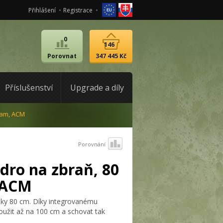
Přihlášení
Registrace
0
146
Porovnat
347 445 Kč
Příslušenství
Upgrade a díly
cam, ACM
Porovnání
dro na zbraň, 80
 ACM
lky 80 cm. Díky integrovanému
oužit až na 100 cm a schovat tak