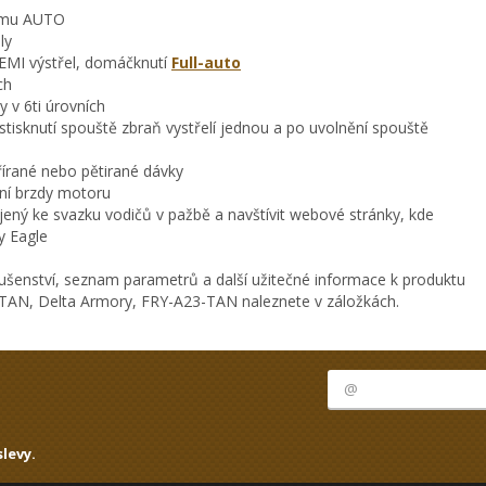
ežimu AUTO
ly
EMI výstřel, domáčknutí
Full-auto
ch
y v 6ti úrovních
o stisknutí spouště zbraň vystřelí jednou a po uvolnění spouště
írané nebo pětirané dávky
vní brzdy motoru
ný ke svazku vodičů v pažbě a navštívit webové stránky, kde
y Eagle
ušenství, seznam parametrů a další užitečné informace k produktu
TAN, Delta Armory, FRY-A23-TAN naleznete v záložkách.
levy.