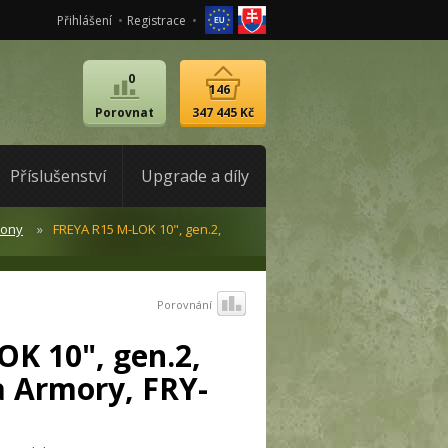
Přihlášení
Registrace
0
146
Porovnat
347 445 Kč
Příslušenství
Upgrade a díly
lony
FREYA R15 M-LOK 10", gen.2,
Porovnání
K 10", gen.2,
a Armory, FRY-