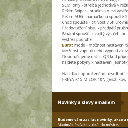
SEMI only - střelba jednotlivě v r
Režim Sniper - prodleva mezi výstře
Režim AUG - namáčknutí spouště S
Chod spouště - citlivost v 5ti úrovní
Přednatažení pístu - předpětí pružin
Binární spoušť - dvojitý výstřel - p
vystřelí podruhé
Burst
mode - možnost nastavení tř
Možnost zapnutí nebo vypnutí akti
Doporučujeme načíst QR kód připoje
najdete pokyny k nastavení jednotk
Nabídku doporučeného airsoft přísl
FREYA R15 M-LOK 10", gen.2, kov, 
Novinky a slevy emailem
Budeme vám zasílat novinky, akce a s
Maximálně však dvakrát do měsíce.