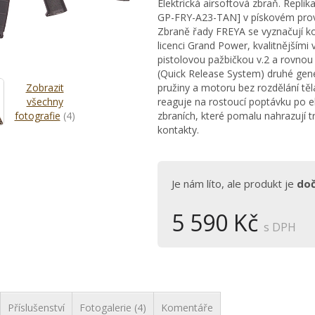
Elektrická airsoftová zbraň. Rep
GP-FRY-A23-TAN] v pískovém prov
Zbraně řady FREYA se vyznačují 
licenci Grand Power, kvalitnějšími 
pistolovou pažbičkou v.2 a rovnou
(Quick Release System) druhé gen
Zobrazit
pružiny a motoru bez rozdělání těl
všechny
reaguje na rostoucí poptávku po e
fotografie
(4)
zbraních, které pomalu nahrazují 
kontakty.
Je nám líto, ale produkt je
do
5 590 Kč
s DPH
Příslušenství
Fotogalerie (4)
Komentáře