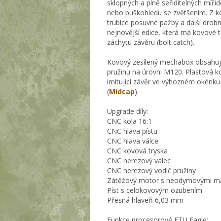
sklopných a plně seřiditelných míři
nebo puškohledu se zvětšením. Z k
trubice posuvné pažby a další drob
nejnovější edice, která má kovové 
záchytu závěru (bolt catch).
Kovový zesílený mechabox obsahuje
pružinu na úrovni M120. Plastová k
imitující závěr ve výhozném okénku
(
Midcap
).
Upgrade díly:
CNC kola 16:1
CNC hlava pístu
CNC hlava válce
CNC kovová tryska
CNC nerezový válec
CNC nerezový vodič pružiny
Zátěžový motor s neodymovými m
Píst s celokovovým ozubením
Přesná hlaveň 6,03 mm
Funkce procesorové ETU Eagle: