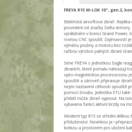
FREYA R15 M-LOK 10", gen.2, ko
Elektrická airsoftová zbraň. Repl
provedení od značky Delta Armory.
vyráběném v licenci Grand Power, kv
rovnou CNC spoušťí. Zajímavostí je
výměnu pružiny a motoru bez rozděl
ražbou výrobce palných zbraní Gra
Série FREYA s jednotkou Eagle reag
zbraních, které pomalu nahrazují t
opto-magnetickou procesorovou jedn
spouště a zároveň připravuje zbraň 
nejen nastavení citlivosti spouště 
pomocí šroubu. Jednotka ETU také s
přebití může zbraň vypnout. Na tu
vybavena funkcí aktivní brzdy na mo
Moderní typ R15 se střední délkou 
příslušenství. Novinkou je i přepr
botkou a prostorem pro uložení bater