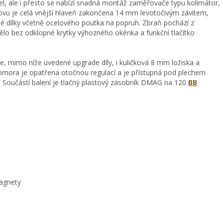
del, ale i přesto se nabízí snadná montáž zaměřovače typu kolimátor,
ovu je celá vnější hlaveň zakončena 14 mm levotočivým závitem,
né dílky včetně ocelového poutka na popruh. Zbraň pochází z
tělo bez odklopné krytky výhozného okénka a funkční tlačítko
, mimo níže uvedené upgrade díly, i kuličková 8 mm ložiska a
omora je opatřena otočnou regulací a je přístupná pod plechem
. Součástí balení je tlačný plastový zásobník DMAG na 120
BB
agnety