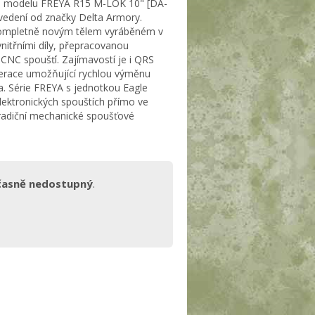
lika modelu FREYA R15 M-LOK 10" [DA-
edení od značky Delta Armory.
kompletně novým tělem vyráběném v
vnitřními díly, přepracovanou
 CNC spoušťí. Zajímavostí je i QRS
erace umožňující rychlou výměnu
a. Série FREYA s jednotkou Eagle
lektronických spouštích přímo ve
tradiční mechanické spoušťové
časně nedostupný
.