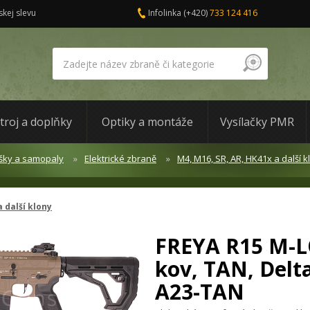
skej slevu
Infolinka
(+420)
733 124 416
troj a doplňky
Optiky a montáže
Vysílačky PMR
šky a samopaly
Elektrické zbraně
M4, M16, SR, AR, HK41x a další k
a další klony
FREYA R15 M-LO
kov, TAN, Delt
A23-TAN