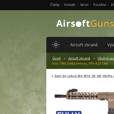
Články
Kontakt
Servis
Poradna
Zí
Airsoft zbraně
Výs
Úvod
Airsoft zbraně
Útočné pu
kov, TAN, Delta Armory, FRY-A23-TAN
Zpět do sekce M4, M16, SR, AR, HK41x 