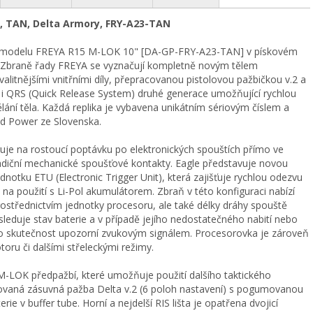
v, TAN, Delta Armory, FRY-A23-TAN
ika modelu FREYA R15 M-LOK 10" [DA-GP-FRY-A23-TAN] v pískovém
 Zbraně řady FREYA se vyznačují kompletně novým tělem
alitnějšími vnitřními díly, přepracovanou pistolovou pažbičkou v.2 a
 i QRS (Quick Release System) druhé generace umožňující rychlou
ání těla. Každá replika je vybavena unikátním sériovým číslem a
nd Power ze Slovenska.
uje na rostoucí poptávku po elektronických spouštích přímo ve
radiční mechanické spoušťové kontakty. Eagle představuje novou
otku ETU (Electronic Trigger Unit), která zajišťuje rychlou odezvu
na použití s Li-Pol akumulátorem. Zbraň v této konfiguraci nabízí
prostřednictvím jednotky procesoru, ale také délky dráhy spouště
leduje stav baterie a v případě jejího nedostatečného nabití nebo
to skutečnost upozorní zvukovým signálem. Procesorovka je zároveň
toru či dalšími střeleckými režimy.
M-LOK předpažbí, které umožňuje použití dalšího taktického
acovaná zásuvná pažba Delta v.2 (6 poloh nastavení) s pogumovanou
ie v buffer tube. Horní a nejdelší RIS lišta je opatřena dvojicí