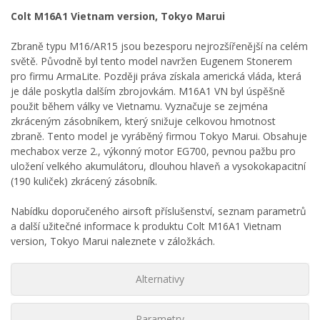
Colt M16A1 Vietnam version, Tokyo Marui
Zbraně typu M16/AR15 jsou bezesporu nejrozšířenější na celém
světě. Původně byl tento model navržen Eugenem Stonerem
pro firmu ArmaLite. Později práva získala americká vláda, která
je dále poskytla dalším zbrojovkám. M16A1 VN byl úspěšně
použit během války ve Vietnamu. Vyznačuje se zejména
zkráceným zásobníkem, který snižuje celkovou hmotnost
zbraně. Tento model je vyráběný firmou Tokyo Marui. Obsahuje
mechabox verze 2., výkonný motor EG700, pevnou pažbu pro
uložení velkého akumulátoru, dlouhou hlaveň a vysokokapacitní
(190 kuliček) zkrácený zásobník.
Nabídku doporučeného airsoft příslušenství, seznam parametrů
a další užitečné informace k produktu Colt M16A1 Vietnam
version, Tokyo Marui naleznete v záložkách.
Alternativy
Parametry