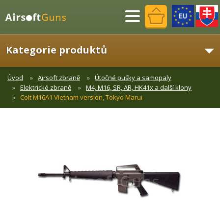
Menu
Kategorie produktů
Úvod
Airsoft zbraně
Útočné pušky a samopaly
Elektrické zbraně
M4, M16, SR, AR, HK41x a další klony
Colt M16A1 Vietnam version, Tokyo Marui