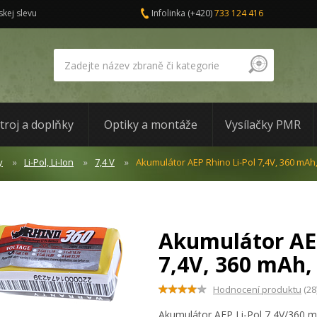
skej slevu
Infolinka
(+420)
733 124 416
troj a doplňky
Optiky a montáže
Vysílačky PMR
y
Li-Pol, Li-Ion
7,4 V
Akumulátor AEP Rhino Li-Pol 7,4V, 360 mAh,
Akumulátor AEP
7,4V, 360 mAh,
Hodnocení produktu
(28
Akumulátor AEP Li-Pol 7,4V/360 mAh