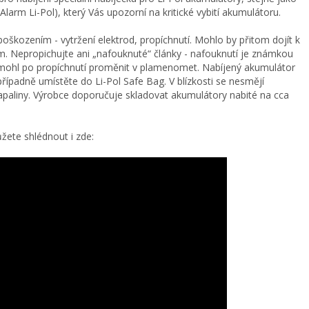
larm Li-Pol), který Vás upozorní na kritické vybití akumulátoru.
škozením - vytržení elektrod, propíchnutí. Mohlo by přitom dojít k
em. Nepropichujte ani „nafouknuté“ články - nafouknutí je známkou
 mohl po propíchnutí proměnit v plamenomet. Nabíjený akumulátor
řípadně umístěte do Li-Pol Safe Bag. V blízkosti se nesmějí
paliny. Výrobce doporučuje skladovat akumulátory nabité na cca
ete shlédnout i zde: