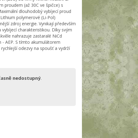
ím proudem (až 30C ve špičce) s
ximální dlouhodobý vybíjecí proud
 Lithium polymerové (Li-Pol)
ější zdroj energie. Vynikají především
vybíjecí charakteristikou. Díky svým
ěle nahrazuje zastaralé NiCd
ch - AEP. S tímto akumulátorem
rychlejší odezvy na spoušť a vydrží
časně nedostupný
.