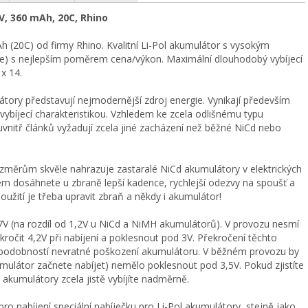
4V, 360 mAh, 20C, Rhino
h (20C) od firmy Rhino. Kvalitní Li-Pol akumulátor s vysokým
ce) s nejlepším poměrem cena/výkon. Maximální dlouhodobý vybíjecí
x 14.
tory představují nejmodernější zdroj energie. Vynikají především
vybíjecí charakteristikou. Vzhledem ke zcela odlišnému typu
uvnitř článků vyžadují zcela jiné zacházení než běžné NiCd nebo
ěrům skvěle nahrazuje zastaralé NiCd akumulátory v elektrických
em dosáhnete u zbraně lepší kadence, rychlejší odezvy na spoušť a
použití je třeba upravit zbraň a někdy i akumulátor!
,7V (na rozdíl od 1,2V u NiCd a NiMH akumulátorů). V provozu nesmí
ročit 4,2V při nabíjení a poklesnout pod 3V. Překročení těchto
odobností nevratné poškození akumulátoru. V běžném provozu by
mulátor začnete nabíjet) nemělo poklesnout pod 3,5V. Pokud zjistíte
 akumulátory zcela jistě vybíjíte nadměrně.
ro nabíjení speciální nabíječku pro Li-Pol akumulátory, stejně jako