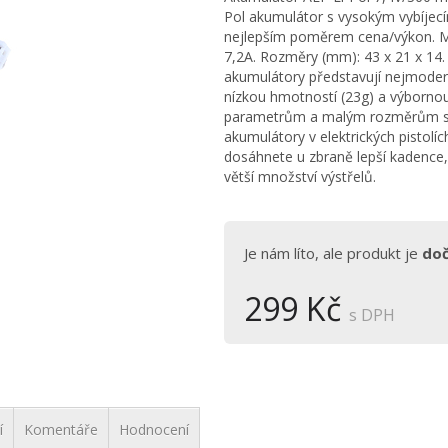
Pol akumulátor s vysokým vybíjec
nejlepším poměrem cena/výkon. Ma
7,2A. Rozměry (mm): 43 x 21 x 14.
akumulátory představují nejmodern
nízkou hmotností (23g) a výbornou 
parametrům a malým rozměrům skv
akumulátory v elektrických pistolí
dosáhnete u zbraně lepší kadence, 
větší množství výstřelů.
Je nám líto, ale produkt je
do
299 Kč
s DPH
í
Komentáře
Hodnocení