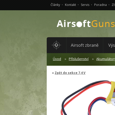
Články
Kontakt
Servis
Poradna
Zí
Airsoft zbraně
Výs
Úvod
Příslušenství
Akumulátor
Zpět do sekce 7,4 V