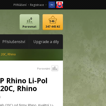
Přihlášení
Registrace
0
146
Porovnat
347 445 Kč
Příslušenství
Upgrade a díly
 20C, Rhino
Porovnání
 Rhino Li-Pol
 20C, Rhino
)
 (20C) od firmy Rhino. Kvalitní Li-