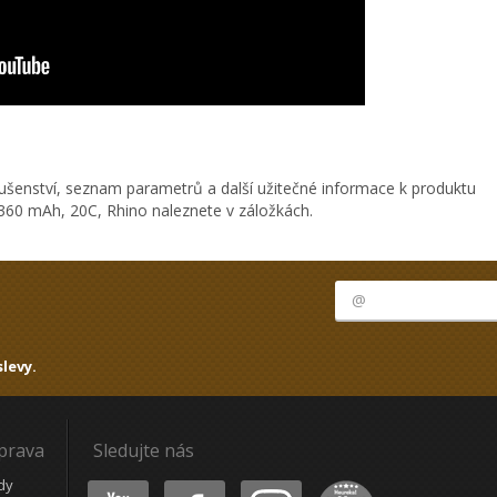
ušenství, seznam parametrů a další užitečné informace k produktu
 360 mAh, 20C, Rhino naleznete v záložkách.
levy.
oprava
Sledujte nás
Youtube
Facebook
Instagram
Heureka
dy