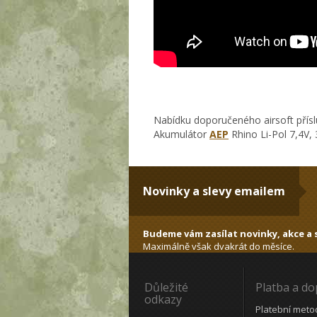
Nabídku doporučeného airsoft přísl
Akumulátor
AEP
Rhino Li-Pol 7,4V,
Novinky a slevy emailem
Budeme vám zasílat novinky, akce a s
Maximálně však dvakrát do měsíce.
Důležité
Platba a d
odkazy
Platební meto