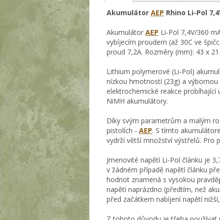
Akumulátor
AEP
Rhino Li-Pol 7,
Akumulátor
AEP
Li-Pol 7,4V/360 mA
vybíjecím proudem (až 30C ve špič
proud 7,2A. Rozměry (mm): 43 x 21 
Lithium polymerové (Li-Pol) akumulá
nízkou hmotností (23g) a výbornou 
elektrochemické reakce probíhající 
NiMH akumulátory.
Díky svým parametrům a malým rozm
pistolích -
AEP
. S tímto akumulátor
vydrží větší množství výstřelů. Pro 
Jmenovité napětí Li-Pol článku je 3
v žádném případě napětí článku přek
hodnot znamená s vysokou pravděp
napětí naprázdno (předtím, než aku
před začátkem nabíjení napětí nižší,
Z tohoto důvodu je třeba používat p