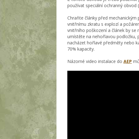
používat speciální ochranný obvod (A
Chraňte články před mechanickým po
vnitřnímu zkratu s explozí a požár
vnitřního poškození a článek by se
umístěte na nehořlavou podložku, p
nacházet hořlavé předměty nebo ka
70% kapacity.
Názorné video instalace do
AEP
můž