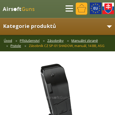
Menu
Kategorie produktů
Úvod
Příslušenství
Zásobníky
Manuální zbraně
Pistole
Zásobník CZ SP-01 SHADOW, manuál, 14 BB, ASG