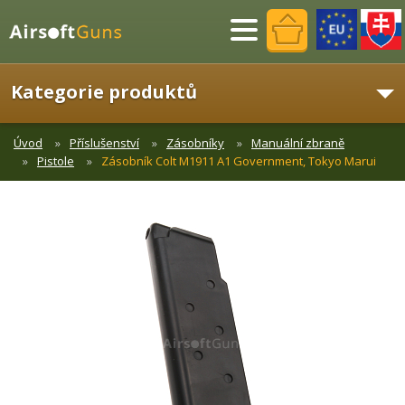
Menu
Kategorie produktů
Úvod
Příslušenství
Zásobníky
Manuální zbraně
Pistole
Zásobník Colt M1911 A1 Government, Tokyo Marui