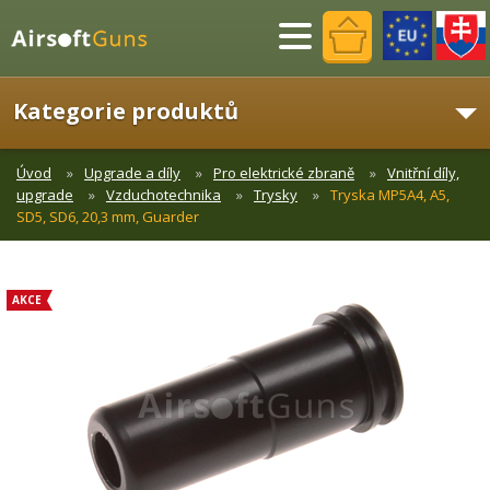
Menu
Kategorie produktů
Úvod
Upgrade a díly
Pro elektrické zbraně
Vnitřní díly,
upgrade
Vzduchotechnika
Trysky
Tryska MP5A4, A5,
SD5, SD6, 20,3 mm, Guarder
AKCE