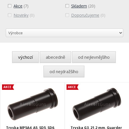
Akce
(7)
Skladem
(20)
Novinky
(0)
Doporučujeme
(0)
výchozí
abecedně
od nejlevnějšího
od nejdražšího
AKCE
AKCE
Tryska MP5A4, A5, SD5, SD6,
Tryska G3, 21,2 mm, Guarder