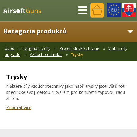
Menu
Kategorie produktů
Úvod
Upgrade a díly
Pro elektrické zbraně
Vnitřní díly,
upgrade
Vzduchotechnika
Trysky
Trysky
Některé díly vzduchotechniky jako např. trysky jsou většinou
specifické svojí délkou či tvarem pro konkrétní typovou řadu
zbraní.
Zobrazit více