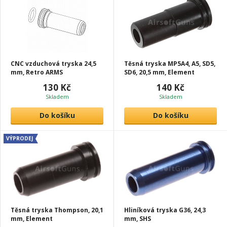
CNC vzduchová tryska 24,5
Těsná tryska MP5A4, A5, SD5,
mm, Retro ARMS
SD6, 20,5 mm, Element
130 Kč
140 Kč
Skladem
Skladem
Do košíku
Do košíku
VÝPRODEJ
Těsná tryska Thompson, 20,1
Hliníková tryska G36, 24,3
mm, Element
mm, SHS