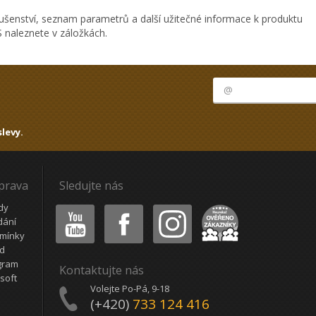
ušenství, seznam parametrů a další užitečné informace k produktu
 naleznete v záložkách.
levy.
oprava
Sledujte nás
Youtube
Facebook
Instagram
Heureka
dy
dání
mínky
ád
gram
Kontaktujte nás
soft
Volejte Po-Pá, 9-18
(+420)
733 124 416