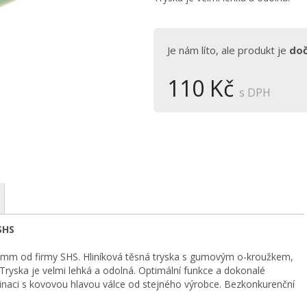
Je nám líto, ale produkt je
do
110 Kč
s DPH
SHS
,5 mm od firmy SHS. Hliníková těsná tryska s gumovým o-kroužkem,
Tryska je velmi lehká a odolná. Optimální funkce a dokonalé
inaci s kovovou hlavou válce od stejného výrobce. Bezkonkurenční