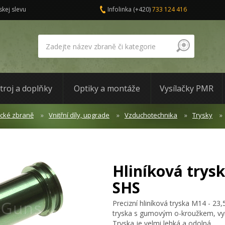
skej slevu
Infolinka
(+420)
733 124 416
troj a doplňky
Optiky a montáže
Vysílačky PMR
ické zbraně
Vnitřní díly, upgrade
Vzduchotechnika
Trysky
Hliníková trys
SHS
Precizní hliníková tryska M14 - 23
tryska s gumovým o-kroužkem, vy
Tryska je velmi lehká a odolná.