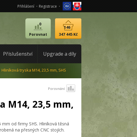
Přihlášení
Registrace
0
146
Porovnat
347 445 Kč
Příslušenství
Upgrade a díly
Hliníková tryska M14, 23,5 mm, SHS
Porovnání
ka M14, 23,5 mm,
,5 mm od firmy SHS. Hliníková těsná
robená na přesných CNC stojích.