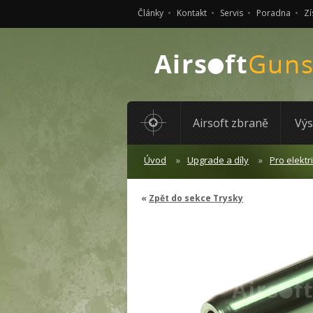
Články
Kontakt
Servis
Poradna
Zí
Airsoft zbraně
Výs
Úvod
Upgrade a díly
Pro elektr
Zpět do sekce Trysky