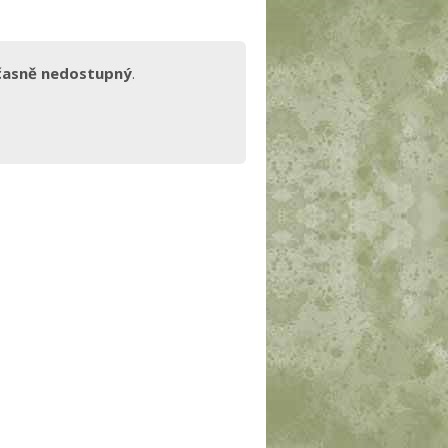
časně nedostupný
.