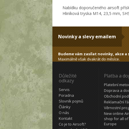
Nabídku doporučeného airsoft přísl
Hliníková tryska M14, 23,5 mm, SHS
Novinky a slevy emailem
Budeme vám zasílat novinky, akce a s
Maximálně však dvakrát do měsíce.
Důležité
Platba a d
odkazy
Platební meto
Servis
Doprava a do
Poradna
Obchodní pod
Slovník pojmů
Reklamační ř
Články
Věrnostní pro
O nás
New online Air
Kontakt
shop for all of
Europe
Co je to Airsoft?