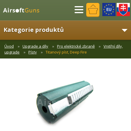
Menu
Kategorie produktů
Úvod
Upgrade a díly
Pro elektrické zbraně
Vnitřní díly,
upgrade
Písty
Titanový píst, Deep Fire