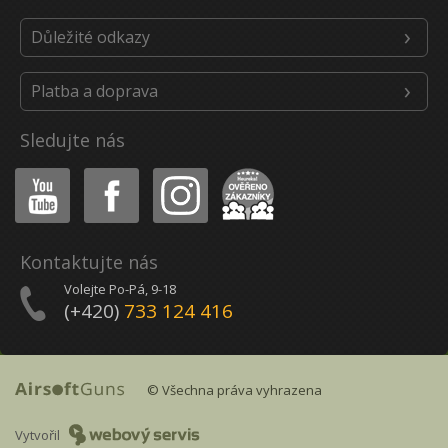
Důležité odkazy
Platba a doprava
Sledujte nás
Youtube
Facebook
Instagram
Heureka
Kontaktujte nás
Volejte Po-Pá, 9-18
(+420)
733 124 416
© Všechna práva vyhrazena
Vytvořil