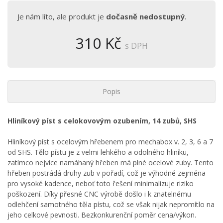
Je nám líto, ale produkt je
dočasně nedostupný
.
310 Kč
s DPH
Popis
Hliníkový píst s celokovovým ozubením, 14 zubů, SHS
Hliníkový píst s ocelovým hřebenem pro mechabox v. 2, 3, 6 a 7
od SHS. Tělo pístu je z velmi lehkého a odolného hliníku,
zatímco nejvíce namáhaný hřeben má plné ocelové zuby. Tento
hřeben postrádá druhy zub v pořadí, což je výhodné zejména
pro vysoké kadence, neboť toto řešení minimalizuje riziko
poškození. Díky přesné CNC výrobě došlo i k znatelnému
odlehčení samotného těla pístu, což se však nijak nepromítlo na
jeho celkové pevnosti. Bezkonkurenční poměr cena/výkon.