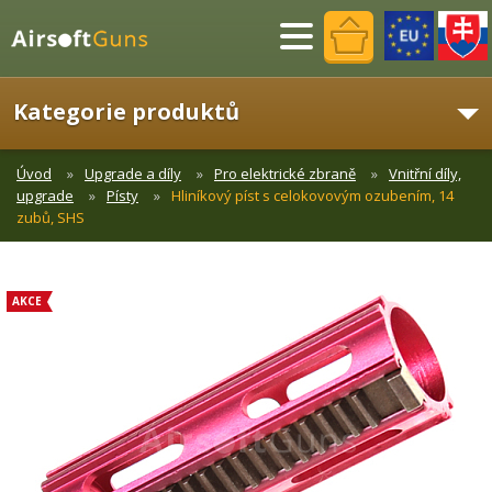
Menu
Kategorie produktů
Úvod
Upgrade a díly
Pro elektrické zbraně
Vnitřní díly,
upgrade
Písty
Hliníkový píst s celokovovým ozubením, 14
zubů, SHS
AKCE