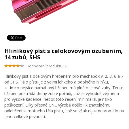
Hliníkový píst s celokovovým ozubením,
14 zubů, SHS
Hodnocení produktu
(7)
Hliníkový píst s ocelovým hřebenem pro mechabox v. 2, 3, 6 a 7
od SHS. Tělo pístu je z velmi lehkého a odolného hliníku,
zatímco nejvíce namáhaný hřeben má plné ocelové zuby. Tento
hřeben postrádá druhy zub v pořadí, což je výhodné zejména
pro vysoké kadence, neboť toto řešení minimalizuje riziko
poškození. Díky přesné CNC výrobě došlo i k znatelnému
odlehčení samotného těla pístu, což se však nijak nepromítlo na
jeho celkové pevnosti.