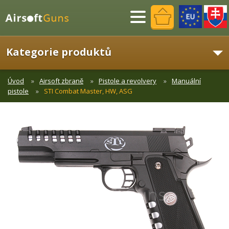
Menu
Kategorie produktů
Úvod
Airsoft zbraně
Pistole a revolvery
Manuální
pistole
STI Combat Master, HW, ASG