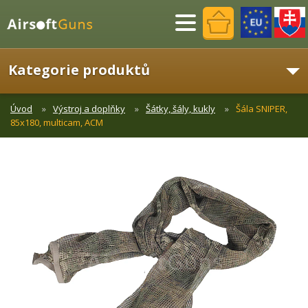
Menu
Kategorie produktů
Úvod
Výstroj a doplňky
Šátky, šály, kukly
Šála SNIPER,
85x180, multicam, ACM