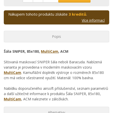
Nákupem tohoto produktu získáte
3 kreditů
.
Více informací
Popis
Šála SNIPER, 85x180,
MultiCam
, ACM
Síťovaná maskovací SNIPER šála neboli Baracuda. Nabízená
varianta je provedena v moderním maskovacím vzoru
MultiCam
. Kamuflážní doplněk výstroje o rozměrech 85x180
cm má velice všestranné využití. Materiál: 100% bavlna.
Nabídku doporučeného airsoft příslušenství, seznam parametrů
a další užitečné informace k produktu Šála SNIPER, 85x180,
MultiCam
, ACM naleznete v záložkách.
Alternativy