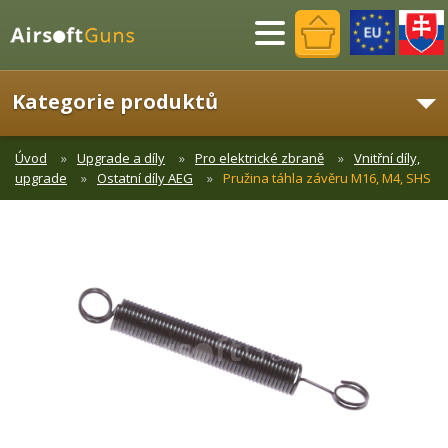
Menu
Kategorie produktů
Úvod
Upgrade a díly
Pro elektrické zbraně
Vnitřní díly,
upgrade
Ostatní díly AEG
Pružina táhla závěru M16, M4, SHS