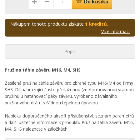
–
+
Do košíku
Nákupem tohoto produktu získáte
1 kreditů
.
Více informací
Popis
Pružina táhla závěru M16, M4, SHS
Zesílená pružina táhla závěru pro zbraně typu M16/M4 od firmy
SHS. Díl nahrazující často přetaženou (zdeformovanou) vratnou
pružinu u natahovací páky závěru. Vyrobeno z kvalitního
pružinového drátu s řádnou tepelnou úpravou.
Nabídku doporučeného airsoft příslušenství, seznam parametrů
a další užitečné informace k produktu Pružina táhla závěru M16,
M4, SHS naleznete v záložkách.