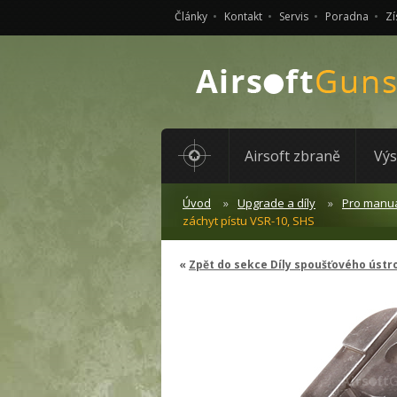
Články
Kontakt
Servis
Poradna
Zí
Airsoft zbraně
Výs
Úvod
Upgrade a díly
Pro manuá
záchyt pístu VSR-10, SHS
Zpět do sekce Díly spoušťového ústro