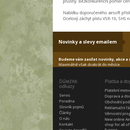
pružiny. Bezkonkurenční poměr cen
Nabídku doporučeného airsoft přísl
Ocelový záchyt pístu VSR-10, SHS n
Novinky a slevy emailem
Budeme vám zasílat novinky, akce a s
Maximálně však dvakrát do měsíce.
Důležité
Platba a d
odkazy
Platební meto
Servis
Doprava a do
Poradna
Obchodní pod
Slovník pojmů
Reklamační ř
Články
Věrnostní pro
O nás
New online Air
Kontakt
shop for all of
Europe