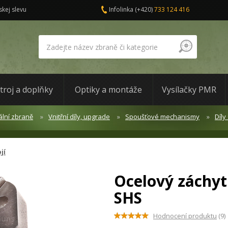
skej slevu
Infolinka
(+420)
733 124 416
troj a doplňky
Optiky a montáže
Vysílačky PMR
lní zbraně
Vnitřní díly, upgrade
Spoušťové mechanismy
Díly
jí
Ocelový záchyt
SHS
Hodnocení produktu
(9)