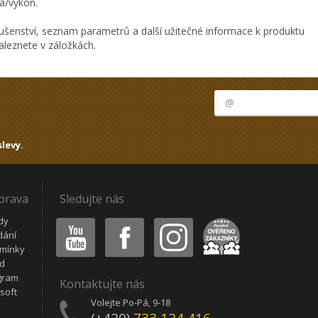
a/výkon.
ušenství, seznam parametrů a další užitečné informace k produktu
aleznete v záložkách.
levy.
oprava
Sledujte nás
Youtube
Facebook
Instagram
Heureka
dy
dání
mínky
ád
gram
Kontaktujte nás
soft
Volejte Po-Pá, 9-18