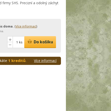
 firmy SHS. Precizní a odolný záchyt
vás doma.
(
Více informací
)
ma.
+
Do košíku
ks
–
skáte
1 kreditů
.
Více informací