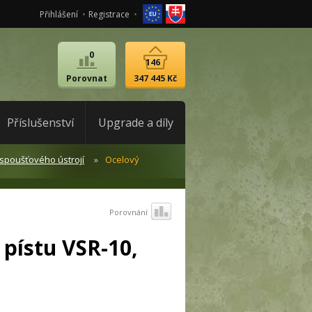
Přihlášení
Registrace
0
146
Porovnat
347 445 Kč
Příslušenství
Upgrade a díly
 spoušťového ústrojí
Ocelový
Porovnání
 pístu VSR-10,