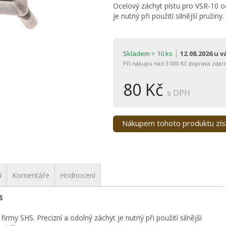
Ocelový záchyt pístu pro VSR-10 od
je nutný při použití silnější pružiny.
Skladem > 10 ks
12.08.2026 u 
Při nákupu nad 3 000 Kč doprava zdar
80 Kč
s DPH
Nákupem tohoto produktu zí
í
Komentáře
Hodnocení
S
irmy SHS. Precizní a odolný záchyt je nutný při použití silnější