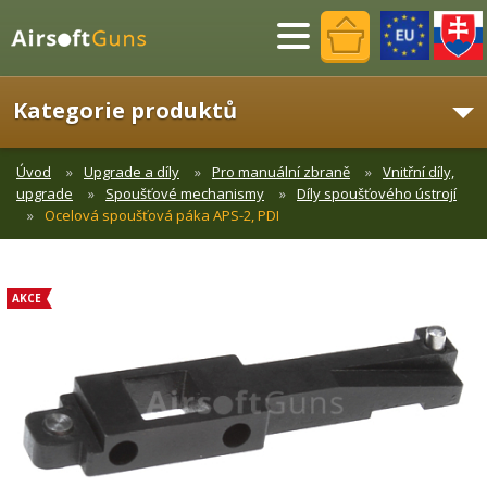
Menu
Kategorie produktů
Úvod
Upgrade a díly
Pro manuální zbraně
Vnitřní díly,
upgrade
Spoušťové mechanismy
Díly spoušťového ústrojí
Ocelová spoušťová páka APS-2, PDI
AKCE