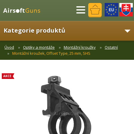
Menu
Kategorie produktů
Úvod
Optiky a montáže
Montážní kroužky
Ostatní
Montážní kroužek, Offset Type, 25 mm, SHS
AKCE