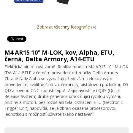
Zobrazit všechny fotografie
(4)
M4 AR15 10" M-LOK, kov, Alpha, ETU,
černá, Delta Armory, A14-ETU
Elektrická airsoftová zbraň. Replika modelu M4 AR15 10" M-LOK
[DA-A14-ETU] v černém provedení od značky Delta Armory.
Zbraně řady Alpha se vyznačují především celokovovým
provedením, kvalitnějšími vnitřními díly, pistolovou pažbičkou D5
QD a rovnou CNC spouští typ-A. Zajímavostí je i QRS (Quick
Release System) druhé generace umožňující rychlou výměnu
pružiny a motoru bez rozdělání těla. Označení ETU (Electronic
Trigger Unit) napovídá, že je zbraň osazena procesorovou
jednotkou s možností uživatelského nastavení.