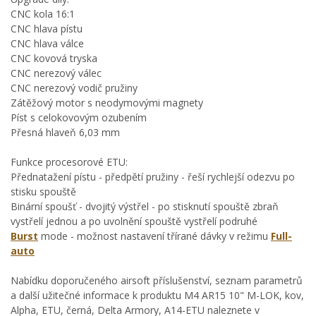
CNC kola 16:1
CNC hlava pístu
CNC hlava válce
CNC kovová tryska
CNC nerezový válec
CNC nerezový vodič pružiny
Zátěžový motor s neodymovými magnety
Píst s celokovovým ozubením
Přesná hlaveň 6,03 mm
Funkce procesorové ETU:
Přednatažení pístu - předpětí pružiny - řeší rychlejší odezvu po
stisku spouště
Binární spoušť - dvojitý výstřel - po stisknutí spouště zbraň
vystřelí jednou a po uvolnění spouště vystřelí podruhé
Burst
mode - možnost nastavení třírané dávky v režimu
Full-
auto
Nabídku doporučeného airsoft příslušenství, seznam parametrů
a další užitečné informace k produktu M4 AR15 10" M-LOK, kov,
Alpha, ETU, černá, Delta Armory, A14-ETU naleznete v