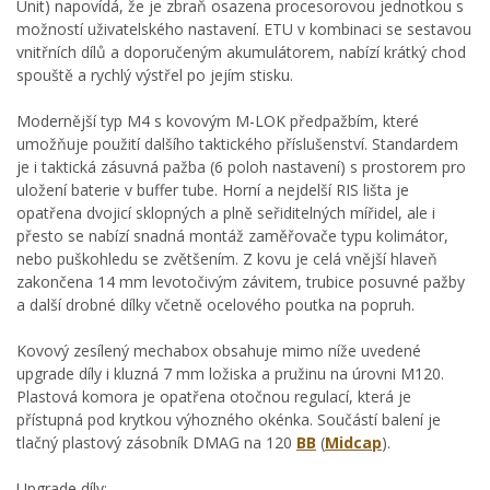
Unit) napovídá, že je zbraň osazena procesorovou jednotkou s
možností uživatelského nastavení. ETU v kombinaci se sestavou
vnitřních dílů a doporučeným akumulátorem, nabízí krátký chod
spouště a rychlý výstřel po jejím stisku.
Modernější typ M4 s kovovým M-LOK předpažbím, které
umožňuje použití dalšího taktického příslušenství. Standardem
je i taktická zásuvná pažba (6 poloh nastavení) s prostorem pro
uložení baterie v buffer tube. Horní a nejdelší RIS lišta je
opatřena dvojicí sklopných a plně seřiditelných mířidel, ale i
přesto se nabízí snadná montáž zaměřovače typu kolimátor,
nebo puškohledu se zvětšením. Z kovu je celá vnější hlaveň
zakončena 14 mm levotočivým závitem, trubice posuvné pažby
a další drobné dílky včetně ocelového poutka na popruh.
Kovový zesílený mechabox obsahuje mimo níže uvedené
upgrade díly i kluzná 7 mm ložiska a pružinu na úrovni M120.
Plastová komora je opatřena otočnou regulací, která je
přístupná pod krytkou výhozného okénka. Součástí balení je
tlačný plastový zásobník DMAG na 120
BB
(
Midcap
).
Upgrade díly: