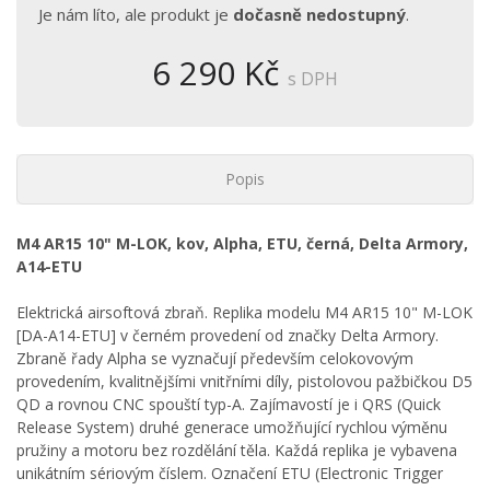
Je nám líto, ale produkt je
dočasně nedostupný
.
6 290 Kč
s DPH
Popis
M4 AR15 10" M-LOK, kov, Alpha, ETU, černá, Delta Armory,
A14-ETU
Elektrická airsoftová zbraň. Replika modelu M4 AR15 10" M-LOK
[DA-A14-ETU] v černém provedení od značky Delta Armory.
Zbraně řady Alpha se vyznačují především celokovovým
provedením, kvalitnějšími vnitřními díly, pistolovou pažbičkou D5
QD a rovnou CNC spouští typ-A. Zajímavostí je i QRS (Quick
Release System) druhé generace umožňující rychlou výměnu
pružiny a motoru bez rozdělání těla. Každá replika je vybavena
unikátním sériovým číslem. Označení ETU (Electronic Trigger