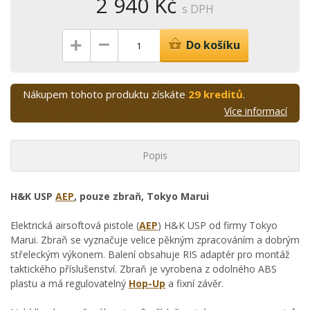
2 940 Kč
s DPH
–
+
Do košíku
Nákupem tohoto produktu získáte
29 kreditů
.
Více informací
Popis
H&K USP
AEP
, pouze zbraň, Tokyo Marui
Elektrická airsoftová pistole (
AEP
) H&K USP od firmy Tokyo
Marui. Zbraň se vyznačuje velice pěkným zpracováním a dobrým
střeleckým výkonem. Balení obsahuje RIS adaptér pro montáž
taktického příslušenství. Zbraň je vyrobena z odolného ABS
plastu a má regulovatelný
Hop-Up
a fixní závěr.