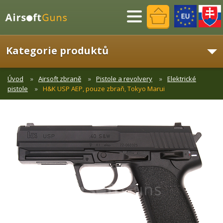
Menu
Kategorie produktů
Úvod
Airsoft zbraně
Pistole a revolvery
Elektrické
pistole
H&K USP AEP, pouze zbraň, Tokyo Marui