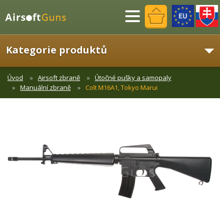
Menu
Kategorie produktů
Úvod
Airsoft zbraně
Útočné pušky a samopaly
Manuální zbraně
Colt M16A1, Tokyo Marui