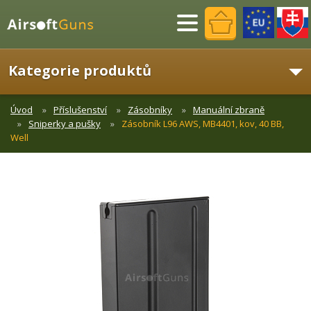
Menu
Kategorie produktů
Úvod
Příslušenství
Zásobníky
Manuální zbraně
Sniperky a pušky
Zásobník L96 AWS, MB4401, kov, 40 BB,
Well