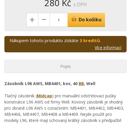
280 Kč
s DPH
–
+
Do košíku
Nákupem tohoto produktu získáte
3 kreditů
.
Více informací
Popis
Zásobník L96 AWS, MB4401, kov, 40
BB
, Well
Tlačný zásobník (
Midcap
) pro manuální odstřelovací pušky
konstrukce L96 AWS od firmy Well. Kovový zásobník je vhodný
pro zbraně L96 AWS s označením: MB4401, MB4402, MB4403,
MB4406, MB4407, MB4408 a MB4409. Nejde použít pro
modely L96, které mají schovaný krátký zásobník v předpažbí!