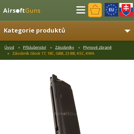
Menu
Kategorie produktů
Úvod
Příslušenství
Zásobníky
Plynové zbraně
Zásobník Glock 17, 18C, GBB, 23 BB, KSC, KWA