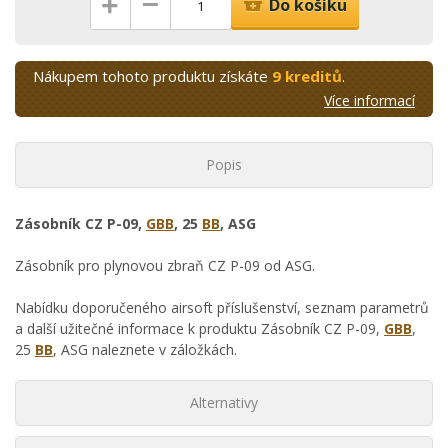
–
+
Do košíku
Nákupem tohoto produktu získáte
9 kreditů
.
Více informací
Popis
Zásobník CZ P-09,
GBB
, 25
BB
, ASG
Zásobník pro plynovou zbraň CZ P-09 od ASG.
Nabídku doporučeného airsoft příslušenství, seznam parametrů
a další užitečné informace k produktu Zásobník CZ P-09,
GBB
,
25
BB
, ASG naleznete v záložkách.
Alternativy