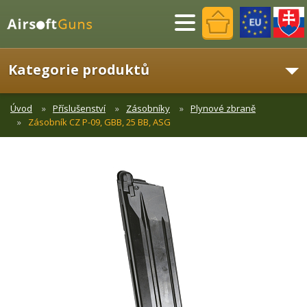
Menu
Kategorie produktů
Úvod
Příslušenství
Zásobníky
Plynové zbraně
Zásobník CZ P-09, GBB, 25 BB, ASG