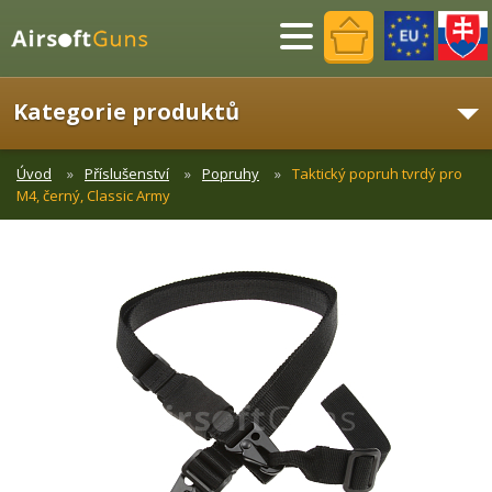
Menu
Kategorie produktů
Úvod
Příslušenství
Popruhy
Taktický popruh tvrdý pro
M4, černý, Classic Army