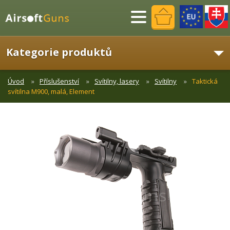
Menu
Kategorie produktů
Úvod
Příslušenství
Svítilny, lasery
Svítilny
Taktická
svítilna M900, malá, Element