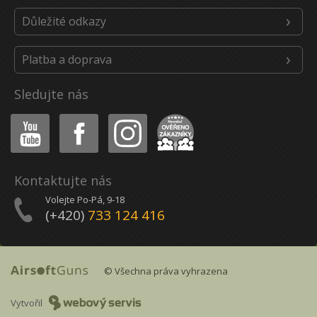
Důležité odkazy
Platba a doprava
Sledujte nás
Youtube
Facebook
Instagram
Heureka
Kontaktujte nás
Volejte Po-Pá, 9-18
(+420)
733 124 416
© Všechna práva vyhrazena
Vytvořil