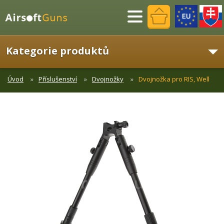
Menu
Kategorie produktů
Úvod
Příslušenství
Dvojnožky
Dvojnožka pro RIS, Well