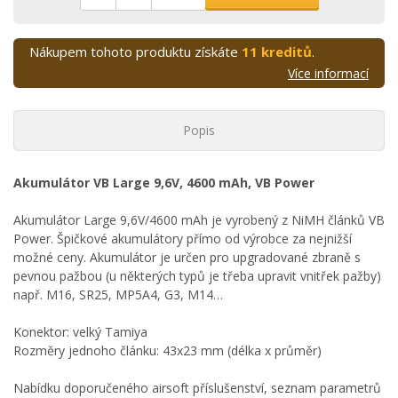
Nákupem tohoto produktu získáte
11 kreditů
.
Více informací
Popis
Akumulátor VB Large 9,6V, 4600 mAh, VB Power
Akumulátor Large 9,6V/4600 mAh je vyrobený z NiMH článků VB
Power. Špičkové akumulátory přímo od výrobce za nejnižší
možné ceny. Akumulátor je určen pro upgradované zbraně s
pevnou pažbou (u některých typů je třeba upravit vnitřek pažby)
např. M16, SR25, MP5A4, G3, M14…
Konektor: velký Tamiya
Rozměry jednoho článku: 43x23 mm (délka x průměr)
Nabídku doporučeného airsoft příslušenství, seznam parametrů