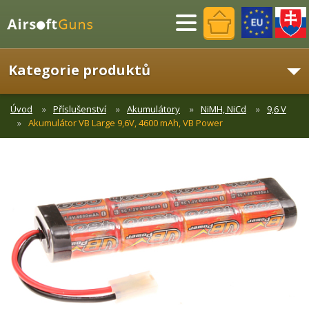
Menu
Kategorie produktů
Úvod
Příslušenství
Akumulátory
NiMH, NiCd
9,6 V
Akumulátor VB Large 9,6V, 4600 mAh, VB Power