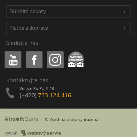
Důležité odkazy
Platba a doprava
Sledujte nás
Youtube
Facebook
Instagram
Heureka
Kontaktujte nás
Volejte Po-Pá, 9-18
(+420)
733 124 416
© Všechna práva vyhrazena
Vytvořil