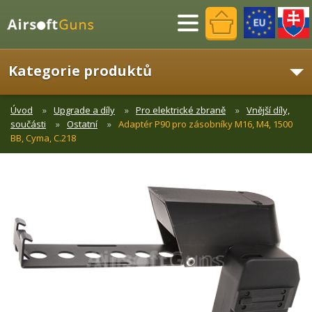
Menu
Kategorie produktů
Úvod
Upgrade a díly
Pro elektrické zbraně
Vnější díly,
součásti
Ostatní
Adaptér P90 pro zásobníky M16, M4, 1500
BB, Cyma, C.218