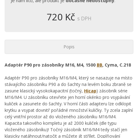
Je nám líto, ale produkt je
dočasně nedostupný
.
720 Kč
s DPH
Popis
Adaptér P90 pro zásobníky M16, M4, 1500
BB
, Cyma, C.218
Adaptér P90 pro zásobníky M16/M4, který se nasazuje na místo
stávajícího zásobníku P90 a do šachty na levém boku zbraně se
zasune klasický vysokokapacitní (točný,
Hicap
) zásobník série
M16/M4. U zásobníku otevřete jen horní okénko pro vsypávání
kuliček a zasunete do šachty. V horní části adapteru lze odklopit
krytku a vsypat dovnitř pořádné množství kuličky. Ty zcela zaplní
celý vnitřní prostor až do vloženého zásobníku M16/M4.
Kapacita takového kompletu je až 2000 kuliček (dle typu
vloženého zásobníku)! Točný zásobník M16/M4 tedy stačí jen
klasicky natáhnout/natočit a můžete jít střílet. Doplňování