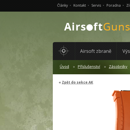
Články
Kontakt
Servis
Poradna
Zí
Airsoft zbraně
Výs
Úvod
Příslušenství
Zásobníky
Zpět do sekce AK