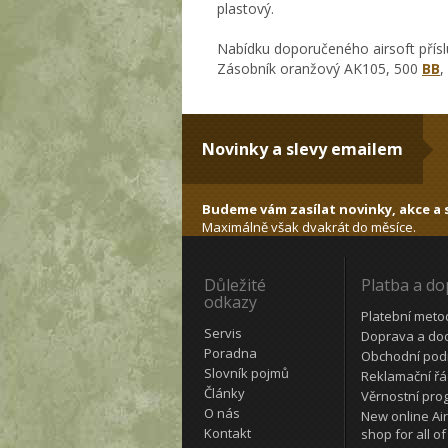
plastový.
Nabídku doporučeného airsoft přísl
Zásobník oranžový AK105, 500
BB
,
Novinky a slevy emailem
Budeme vám zasílat novinky, akce a s
Maximálně však dvakrát do měsíce.
Důležité
Platba a d
odkazy
Platební meto
Servis
Doprava a do
Poradna
Obchodní pod
Slovník pojmů
Reklamační ř
Články
Věrnostní pro
O nás
New online Air
Kontakt
shop for all of