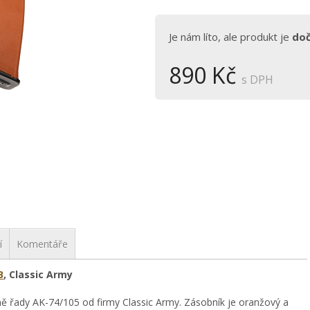
Je nám líto, ale produkt je
do
890 Kč
s DPH
í
Komentáře
B
, Classic Army
ě řady AK-74/105 od firmy Classic Army. Zásobník je oranžový a