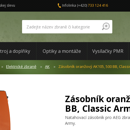
skej slevu
Infolinka
(+420)
733 124 416
troj a doplňky
Optiky a montáže
Vysílačky PMR
Elektrické zbraně
AK
Zásobník oranžový AK105, 500 BB, Classi
Zásobník oranž
BB, Classic Ar
Natahovací zásobník pro AEG zbra
Army.