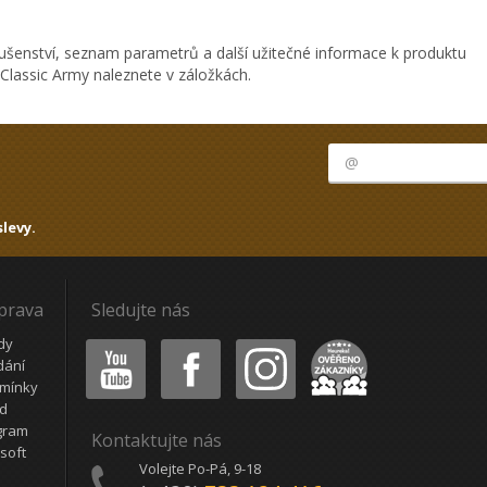
ušenství, seznam parametrů a další užitečné informace k produktu
 Classic Army naleznete v záložkách.
levy.
oprava
Sledujte nás
Youtube
Facebook
Instagram
Heureka
dy
dání
mínky
ád
gram
Kontaktujte nás
soft
Volejte Po-Pá, 9-18