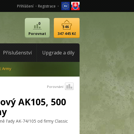
Přihlášení
Registrace
0
146
Porovnat
347 445 Kč
Příslušenství
Upgrade a díly
c Army
Porovnání
ový AK105, 500
my
ně řady AK-74/105 od firmy Classic