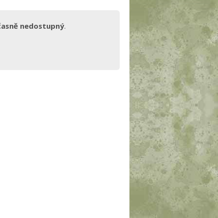
časně nedostupný
.