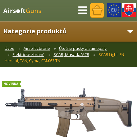
Menu
Kategorie produktů
Úvod
Airsoft zbraně
Útočné pušky a samopaly
Elektrické zbraně
SCAR, Masada/ACR
SCAR Light, FN
Herstal, TAN, Cyma, CM.063 TN
NOVINKA