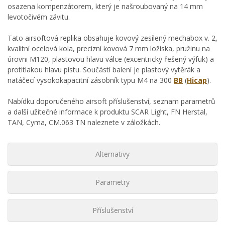
osazena kompenzátorem, který je našroubovaný na 14 mm
levotočivém závitu.
Tato airsoftová replika obsahuje kovový zesílený mechabox v. 2,
kvalitní ocelová kola, precizní kovová 7 mm ložiska, pružinu na
úrovni M120, plastovou hlavu válce (excentricky řešený výfuk) a
protitlakou hlavu pístu. Součástí balení je plastový vytěrák a
natáčecí vysokokapacitní zásobník typu M4 na 300
BB
(
Hicap
).
Nabídku doporučeného airsoft příslušenství, seznam parametrů
a další užitečné informace k produktu SCAR Light, FN Herstal,
TAN, Cyma, CM.063 TN naleznete v záložkách.
Alternativy
Parametry
Příslušenství