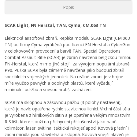
Popis
SCAR Light, FN Herstal, TAN, Cyma, CM.063 TN
Elektrická airsoftová zbraň. Replika modelu SCAR Light [CM.063
TN] od firmy Cyma vyráběná pod licencí FN Herstal a CyberGun
v celokovovém provedení a barvě TAN. Special Operations
Combat Assault Rifle (SCAR) je zbraň navržená belgickou firmou
FN-Herstal, která mimo jiné stojí i za vývojem populární zbraně
P90. Puška SCAR byla záměrně navržena jako budoucí zbraň
speciálních vojenských jednotek. Na reálné zbrani je v hojné
míře využito pevných a odolných plastů, které vyžadují
minimální údržbu a snesou hrubší zacházení.
SCAR má sklopnou a zásuvnou pažbu (3 polohy nastavení),
která je navíc opatřena rychle stavitelnou lícnicí. Vrchní část těla
je vyrobena z hliníkových slitin a je opatřena velkým množstvím
RIS lišt, které slouží na přichycení příslušenství jako např.
kolimátor, laser, svítilna, taktická rukojeť apod. Kovová přední i
zadní mířidla jsou stavitelná a sklopná. Kovová vnější hlaveň je