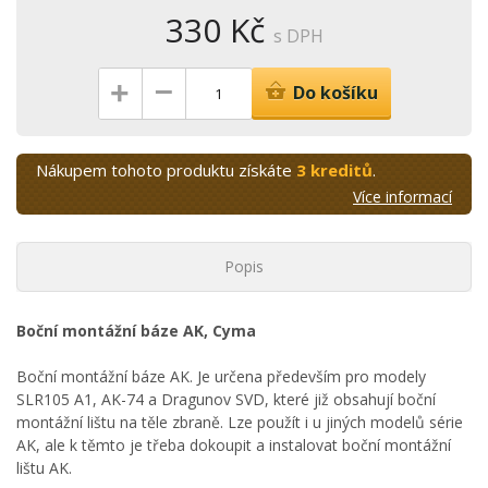
330 Kč
s DPH
–
+
Do košíku
Nákupem tohoto produktu získáte
3 kreditů
.
Více informací
Popis
Boční montážní báze AK, Cyma
Boční montážní báze AK. Je určena především pro modely
SLR105 A1, AK-74 a Dragunov SVD, které již obsahují boční
montážní lištu na těle zbraně. Lze použít i u jiných modelů série
AK, ale k těmto je třeba dokoupit a instalovat boční montážní
lištu AK.