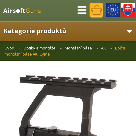
Menu
Kategorie produktů
Úvod
Optiky a montáže
Montážní báze
AK
Boční
montážní báze AK, Cyma