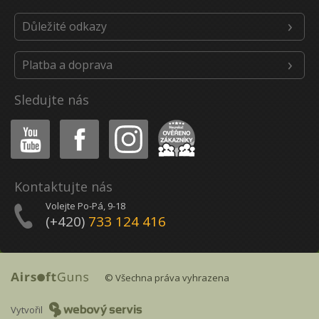
Důležité odkazy
Platba a doprava
Sledujte nás
Youtube
Facebook
Instagram
Heureka
Kontaktujte nás
Volejte Po-Pá, 9-18
(+420)
733 124 416
© Všechna práva vyhrazena
Vytvořil