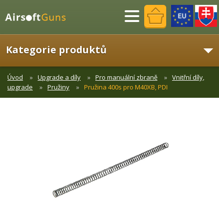
Menu
Kategorie produktů
Úvod
Upgrade a díly
Pro manuální zbraně
Vnitřní díly,
upgrade
Pružiny
Pružina 400s pro M40XB, PDI