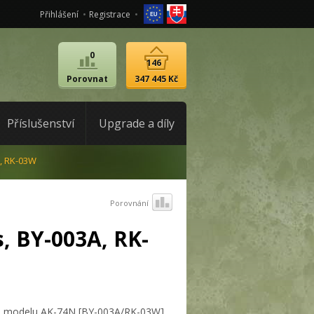
Přihlášení
Registrace
0
146
Porovnat
347 445 Kč
Příslušenství
Upgrade a díly
A, RK-03W
Porovnání
, BY-003A, RK-
ika modelu AK-74N [BY-003A/RK-03W].