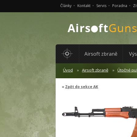
Články
Kontakt
Servis
Poradna
Zí
Airsoft zbraně
Výs
Úvod
Airsoft zbraně
Útočné pu
Zpět do sekce AK