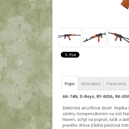
Popis
Alternativy
Parametry
AK-74N, D-Boys, BY-003A, RK-03
Elektrická airsoftová zbraň. Repli
závěru, kompenzátorem na ústí hlav
hlaveň, úchyt na popruh, lučík a dal
pravého dřeva (žádná plastová imita