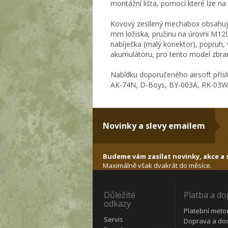
montážní lišta, pomocí které lze n
Kovový zesílený mechabox obsahuje k
mm ložiska, pružinu na úrovni M120, 
nabíječka (malý konektor), popruh,
akumulátoru, pro tento model zbraně
Nabídku doporučeného airsoft přísl
AK-74N, D-Boys, BY-003A, RK-03W 
Novinky a slevy emailem
Budeme vám zasílat novinky, akce a s
Maximálně však dvakrát do měsíce.
Důležité
Platba a d
odkazy
Platební meto
Servis
Doprava a do