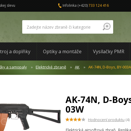
skej slevu
Infolinka
(+420)
733 124 416
troj a doplňky
Optiky a montáže
Vysílačky PMR
šky a samopaly
Elektrické zbraně
AK
AK-74N, D-Boys, BY-003
AK-74N, D-Boys
03W
Hodnocení produktu
(4)
Elektrická airsoftová zbraň. Repl