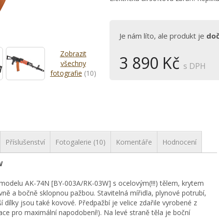
Je nám líto, ale produkt je
do
Zobrazit
3 890 Kč
všechny
s DPH
fotografie
(10)
Příslušenství
Fotogalerie (10)
Komentáře
Hodnocení
W
ka modelu AK-74N [BY-003A/RK-03W] s ocelovým(!!!) tělem, krytem
ně a bočně sklopnou pažbou. Stavitelná mířidla, plynové potrubí,
ší dílky jsou také kovové. Předpažbí je velice zdařile vyrobené z
ce pro maximální napodobení!). Na levé straně těla je boční