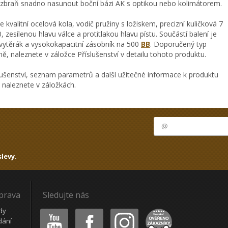
a zbraň snadno nasunout boční bázi AK s optikou nebo kolimátorem.
valitní ocelová kola, vodič pružiny s ložiskem, precizní kuličková 7
zesílenou hlavu válce a protitlakou hlavu pístu. Součástí balení je
 vytěrák a vysokokapacitní zásobník na 500
BB
. Doporučený typ
, naleznete v záložce Příslušenství v detailu tohoto produktu.
ušenství, seznam parametrů a další užitečné informace k produktu
naleznete v záložkách.
levy.
oprava
Sledujte nás
Youtube
Facebook
Instagram
Heureka
dy
dání