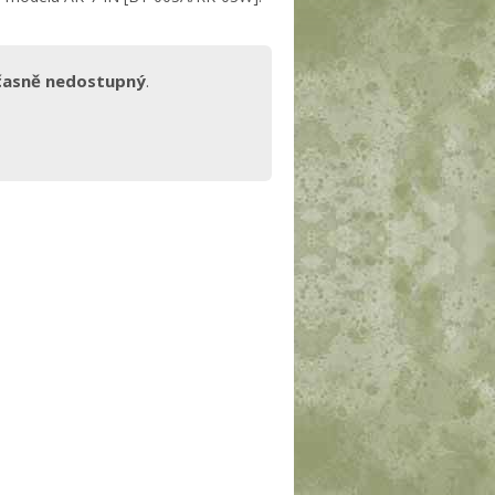
časně nedostupný
.