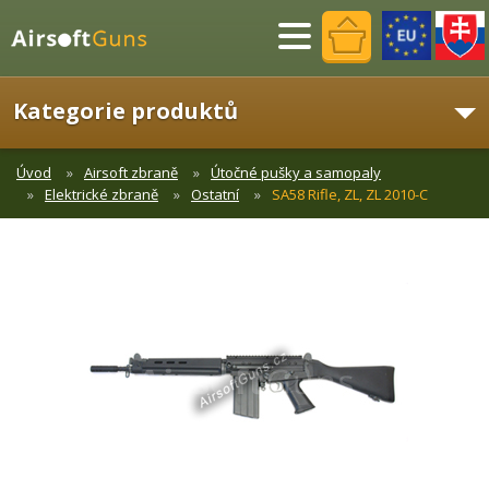
Menu
Kategorie produktů
Úvod
Airsoft zbraně
Útočné pušky a samopaly
Elektrické zbraně
Ostatní
SA58 Rifle, ZL, ZL 2010-C