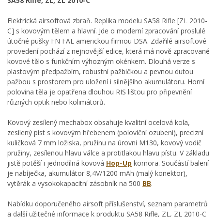
SA58 Rifle, ZL, ZL 2010-C
Elektrická airsoftová zbraň. Replika modelu SA58 Rifle [ZL 2010-
C] s kovovým tělem a hlavní. Jde o moderní zpracování proslulé
útočné pušky FN FAL americkou firmou DSA. Zdařilé airsoftové
provedení pochází z nejnovější edice, která má nově zpracované
kovové tělo s funkčním výhozným okénkem. Dlouhá verze s
plastovým předpažbím, robustní pažbičkou a pevnou dutou
pažbou s prostorem pro uložení i silnějšího akumulátoru. Horní
polovina těla je opatřena dlouhou RIS lištou pro připevnění
různých optik nebo kolimátorů.
Kovový zesílený mechabox obsahuje kvalitní ocelová kola,
zesílený píst s kovovým hřebenem (poloviční ozubení), precizní
kuličková 7 mm ložiska, pružinu na úrovni M130, kovový vodič
pružiny, zesílenou hlavu válce a protitlakou hlavu pístu. V základu
jistě potěší i jednodílná kovová
Hop-Up
komora. Součástí balení
je nabíječka, akumulátor 8,4V/1200 mAh (malý konektor),
vytěrák a vysokokapacitní zásobník na 500
BB
.
Nabídku doporučeného airsoft příslušenství, seznam parametrů
a další užitečné informace k produktu SA58 Rifle, ZL, ZL 2010-C