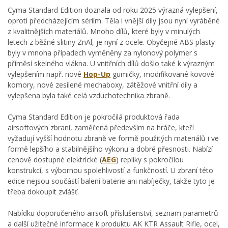
Cyma Standard Edition doznala od roku 2025 výrazná vylepšení,
oproti předcházejícím sériím. Těla i vnější díly jsou nyní vyráběné
z kvalitnějších materiálů. Mnoho dílů, které byly v minulých
letech z běžné slitiny ZnAl, je nyní z ocele. Obyčejné ABS plasty
byly v mnoha případech vyměněny za nylonový polymer s
příměsí skelného vlákna. U vnitřních dílů došlo také k výrazným
vylepšením např. nové
Hop-Up
gumičky, modifikované kovové
komory, nové zesílené mechaboxy, zátěžové vnitřní díly a
vylepšena byla také celá vzduchotechnika zbraně.
Cyma Standard Edition je pokročilá produktová řada
airsoftových zbraní, zaměřená především na hráče, kteří
vyžadují vyšší hodnotu zbraně ve formě použitých materiálů i ve
formě lepšího a stabilnějšího výkonu a dobré přesnosti. Nabízí
cenově dostupné elektrické (
AEG
) repliky s pokročilou
konstrukcí, s výbornou spolehlivostí a funkčností. U zbraní této
edice nejsou součástí balení baterie ani nabíječky, takže tyto je
třeba dokoupit zvlášť.
Nabídku doporučeného airsoft příslušenství, seznam parametrů
a další užitečné informace k produktu AK KTR Assault Rifle, ocel,