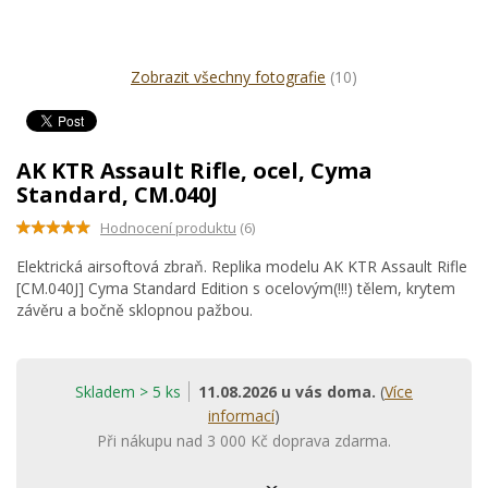
Zobrazit všechny fotografie
(10)
AK KTR Assault Rifle, ocel, Cyma
Standard, CM.040J
Hodnocení produktu
(6)
Elektrická airsoftová zbraň. Replika modelu AK KTR Assault Rifle
[CM.040J] Cyma Standard Edition s ocelovým(!!!) tělem, krytem
závěru a bočně sklopnou pažbou.
Skladem > 5 ks
11.08.2026 u vás doma.
(
Více
informací
)
Při nákupu nad 3 000 Kč doprava zdarma.