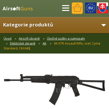
Menu
Kategorie produktů
Úvod
Airsoft zbraně
Útočné pušky a samopaly
Elektrické zbraně
AK
AK KTR Assault Rifle, ocel, Cyma
Standard, CM.040J