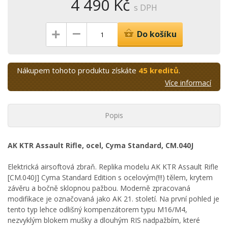
4 490 Kč
s DPH
–
+
Do košíku
Nákupem tohoto produktu získáte
45 kreditů
.
Více informací
Popis
AK KTR Assault Rifle, ocel, Cyma Standard, CM.040J
Elektrická airsoftová zbraň. Replika modelu AK KTR Assault Rifle
[CM.040J] Cyma Standard Edition s ocelovým(!!!) tělem, krytem
závěru a bočně sklopnou pažbou. Moderně zpracovaná
modifikace je označovaná jako AK 21. století. Na první pohled je
tento typ lehce odlišný kompenzátorem typu M16/M4,
nezvyklým blokem mušky a dlouhým RIS nadpažbím, které