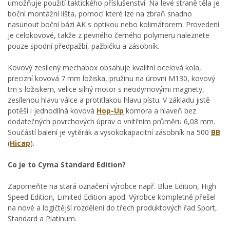
umožňuje použití taktického příslušenství. Na levé straně těla je
boční montážní lišta, pomocí které lze na zbraň snadno
nasunout boční bázi AK s optikou nebo kolimátorem. Provedení
je celokovové, takže z pevného černého polymeru naleznete
pouze spodní předpažbí, pažbičku a zásobník.
Kovový zesílený mechabox obsahuje kvalitní ocelová kola,
precizní kovová 7 mm ložiska, pružinu na úrovni M130, kovový
trn s ložiskem, velice silný motor s neodymovými magnety,
zesílenou hlavu válce a protitlakou hlavu pístu. V základu jistě
potěší i jednodílná kovová
Hop-Up
komora a hlaveň bez
dodatečných povrchových úprav o vnitřním průměru 6,08 mm.
Součástí balení je vytěrák a vysokokapacitní zásobník na 500
BB
(
Hicap
).
Co je to Cyma Standard Edition?
Zapomeňte na stará označení výrobce např. Blue Edition, High
Speed Edition, Limited Edition apod. Výrobce kompletně přešel
na nové a logičtější rozdělení do třech produktových řad Sport,
Standard a Platinum.