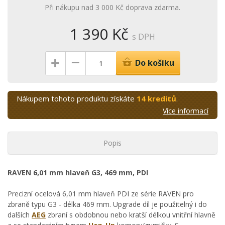
Při nákupu nad 3 000 Kč doprava zdarma.
1 390 Kč
s DPH
–
+
Do košíku
Nákupem tohoto produktu získáte
14 kreditů
.
Více informací
Popis
RAVEN 6,01 mm hlaveň G3, 469 mm, PDI
Precizní ocelová 6,01 mm hlaveň PDI ze série RAVEN pro
zbraně typu G3 - délka 469 mm. Upgrade díl je použitelný i do
dalších
AEG
zbraní s obdobnou nebo kratší délkou vnitřní hlavně