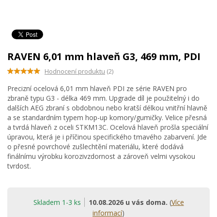
RAVEN 6,01 mm hlaveň G3, 469 mm, PDI
Hodnocení produktu
(2)
Precizní ocelová 6,01 mm hlaveň PDI ze série RAVEN pro
zbraně typu G3 - délka 469 mm. Upgrade díl je použitelný i do
dalších AEG zbraní s obdobnou nebo kratší délkou vnitřní hlavně
a se standardním typem hop-up komory/gumičky. Velice přesná
a tvrdá hlaveň z oceli STKM13C. Ocelová hlaveň prošla speciální
úpravou, která je i příčinou specifického tmavého zabarvení. Jde
o přesné povrchové zušlechtění materiálu, které dodává
finálnímu výrobku korozivzdornost a zároveň velmi vysokou
tvrdost.
Skladem 1-3 ks
10.08.2026 u vás doma.
(
Více
informací
)