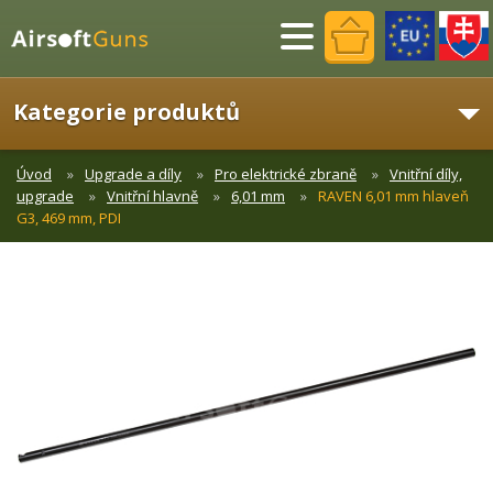
Menu
Kategorie produktů
Úvod
Upgrade a díly
Pro elektrické zbraně
Vnitřní díly,
upgrade
Vnitřní hlavně
6,01 mm
RAVEN 6,01 mm hlaveň
G3, 469 mm, PDI