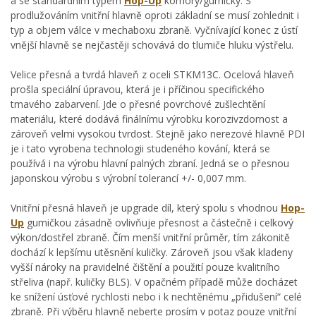
a se standardním typem
Hop-Up
komory/gumičky. S
prodlužováním vnitřní hlavně oproti základní se musí zohlednit i
typ a objem válce v mechaboxu zbraně. Vyčnívající konec z ústí
vnější hlavně se nejčastěji schovává do tlumiče hluku výstřelu.
Velice přesná a tvrdá hlaveň z oceli STKM13C. Ocelová hlaveň
prošla speciální úpravou, která je i příčinou specifického
tmavého zabarvení. Jde o přesné povrchové zušlechtění
materiálu, které dodává finálnímu výrobku korozivzdornost a
zároveň velmi vysokou tvrdost. Stejně jako nerezové hlavně PDI
je i tato vyrobena technologii studeného kování, která se
používá i na výrobu hlavní palných zbraní. Jedná se o přesnou
japonskou výrobu s výrobní tolerancí +/- 0,007 mm.
Vnitřní přesná hlaveň je upgrade díl, který spolu s vhodnou
Hop-
Up
gumičkou zásadně ovlivňuje přesnost a částečně i celkový
výkon/dostřel zbraně. Čím menší vnitřní průměr, tím zákonitě
dochází k lepšímu utěsnění kuličky. Zároveň jsou však kladeny
vyšší nároky na pravidelné čištění a použití pouze kvalitního
střeliva (např. kuličky BLS). V opačném případě může docházet
ke snížení úsťové rychlosti nebo i k nechtěnému „přidušení“ celé
zbraně. Při výběru hlavně neberte prosím v potaz pouze vnitřní