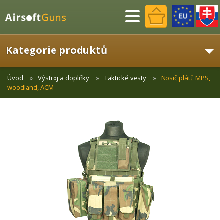
Menu
Kategorie produktů
Úvod
Výstroj a doplňky
Taktické vesty
Nosič plátů MPS,
woodland, ACM