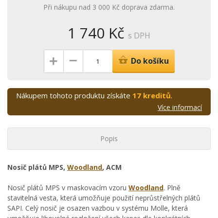
Při nákupu nad 3 000 Kč doprava zdarma.
1 740 Kč
s DPH
–
+
Do košíku
Nákupem tohoto produktu získáte
17 kreditů
.
Více informací
Popis
Nosič plátů MPS,
Woodland
, ACM
Nosič plátů MPS v maskovacím vzoru
Woodland
. Plně
stavitelná vesta, která umožňuje použití neprůstřelných plátů
SAPI. Celý nosič je osazen vazbou v systému Molle, která