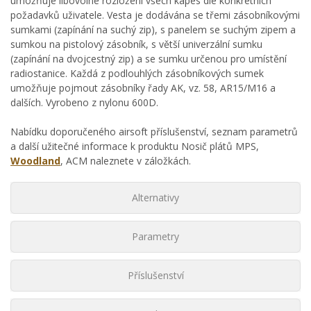
umožňuje libovolné rozložení všech kapes dle konkrétních
požadavků uživatele. Vesta je dodávána se třemi zásobníkovými
sumkami (zapínání na suchý zip), s panelem se suchým zipem a
sumkou na pistolový zásobník, s větší univerzální sumku
(zapínání na dvojcestný zip) a se sumku určenou pro umístění
radiostanice. Každá z podlouhlých zásobníkových sumek
umožňuje pojmout zásobníky řady AK, vz. 58, AR15/M16 a
dalších. Vyrobeno z nylonu 600D.
Nabídku doporučeného airsoft příslušenství, seznam parametrů
a další užitečné informace k produktu Nosič plátů MPS,
Woodland
, ACM naleznete v záložkách.
Alternativy
Parametry
Příslušenství