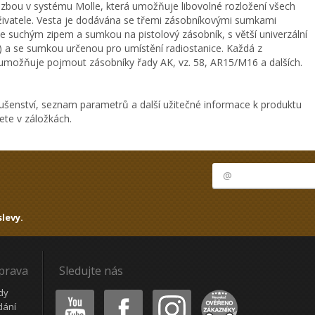
vazbou v systému Molle, která umožňuje libovolné rozložení všech
živatele. Vesta je dodávána se třemi zásobníkovými sumkami
se suchým zipem a sumkou na pistolový zásobník, s větší univerzální
) a se sumkou určenou pro umístění radiostanice. Každá z
možňuje pojmout zásobníky řady AK, vz. 58, AR15/M16 a dalších.
ušenství, seznam parametrů a další užitečné informace k produktu
te v záložkách.
levy.
oprava
Sledujte nás
Youtube
Facebook
Instagram
Heureka
dy
dání