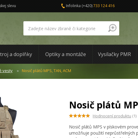
skej slevu
Infolinka
(+420)
733 124 416
troj a doplňky
Optiky a montáže
Vysílačky PMR
é vesty
Nosič plátů MPS, TAN, ACM
Nosič plátů M
Hodnocení produktu
(1)
Nosič plátů MPS v pískovém provede
umožňuje použití neprůstřelných p