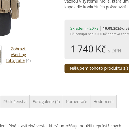
vazbou v systému Molle, která umo
kapes dle konkrétních požadavků u
Skladem > 20 ks
10.08.2026 u 
Při nákupu nad 3 000 Kč doprava zdar
1 740 Kč
Zobrazit
s DPH
všechny
fotografie
(4)
Nákupem tohoto produktu zí
Příslušenství
Fotogalerie (4)
Komentáře
Hodnocení
ní. Plně stavitelná vesta, která umožňuje použití neprůstřelných