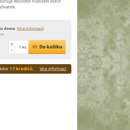
žňuje libovolné rozložení všech
živatele.
vás doma.
(
Více informací
)
ma.
+
Do košíku
ks
–
skáte
17 kreditů
.
Více informací