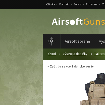
Články
Kontakt
Servis
Poradna
Zí
Airsoft zbraně
Výs
Úvod
Výstroj a doplňky
Taktick
Zpět do sekce Taktické vesty