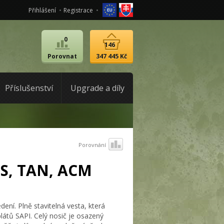
Přihlášení
Registrace
0
146
Porovnat
347 445 Kč
Příslušenství
Upgrade a díly
Porovnání
PS, TAN, ACM
ní. Plně stavitelná vesta, která
látů SAPI. Celý nosič je osazený