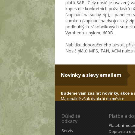
plátů SAPI. Celý nosič je osazený 
kapes dle konkrétních požadavků u
(zapínání na suchý zip), s panelem 
sumkou (zapínání na dvojcestný zip
podlouhlých zásobníkových sumek u
Vyrobeno z nylonu 600D.
Nabídku doporučeného airsoft přísl
Nosič plátů MPS, TAN, ACM nalezne
Novinky a slevy emailem
Budeme vám zasílat novinky, akce a s
Maximálně však dvakrát do měsíce.
Důležité
Platba a d
odkazy
Platební meto
Servis
Doprava a do