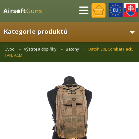
Menu
Kategorie produktů
Úvod
Výstroj a doplňky
Batohy
Batoh 30L Combat Pack,
TAN, ACM