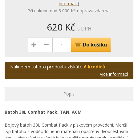
informací
)
Při nákupu nad 3 000 Kč doprava zdarma.
620 Kč
s DPH
–
+
Do košíku
Nákupem tohoto produktu získáte
6 kreditů
.
Více informací
Popis
Batoh 30L Combat Pack, TAN, ACM
Bojový batoh 30L Combat Pack v pískovém provedení. Menší
typ batohu z voděodolného materiálu opatřený dvoucestnými
zipy. Univerzální systém Molle a další popruhy spolu umožňují