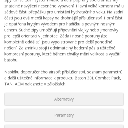
znatelné navýšení neseného vybavení. Hlavní velká komora má u
zádové části přepážku pro umístění hydratačního vaku. Na zadní
části jsou dvě menší kapsy na drobnější příslušenství. Horní část
je opatřena krytým vývodem pro hadičku a pevným nosným
uchem. Suché zipy umožňují připevnění vlajky nebo jmenovky
pro lepší orientaci v jednotce. Záda i nosné popruhy (lze
kompletně oddělat) jsou vypolstrované pro delší pohodlné
nošení. Za zmínku stojí i odnímatelný bederní pás a užitečné
kompresní popruhy, které během chvilky mění velikost a využití
batohu.
Nabídku doporučeného airsoft příslušenství, seznam parametrů
a další užitečné informace k produktu Batoh 30L Combat Pack,
TAN, ACM naleznete v záložkách.
Alternativy
Parametry