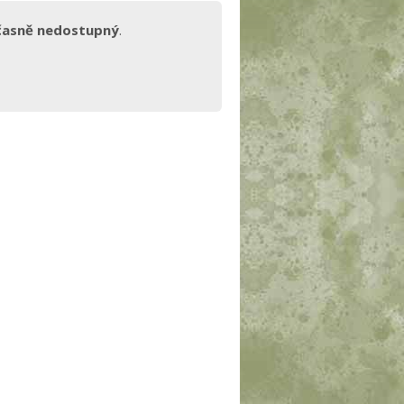
časně nedostupný
.