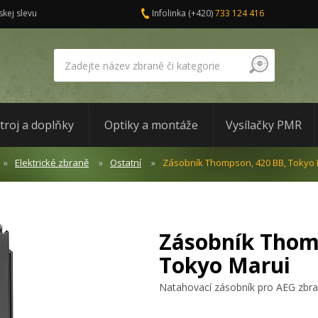
skej slevu
Infolinka
(+420)
733 124 416
troj a doplňky
Optiky a montáže
Vysílačky PMR
Elektrické zbraně
Ostatní
Zásobník Thompson, 420 BB, Tokyo 
Zásobník Thom
Tokyo Marui
Natahovací zásobník pro AEG zbr