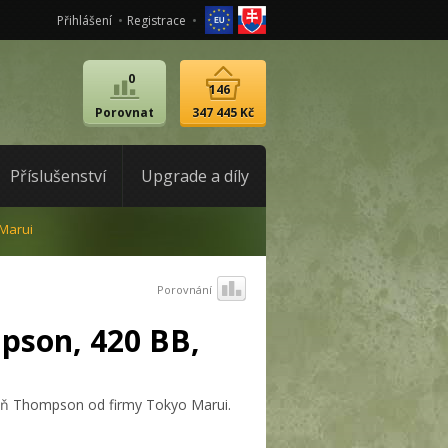
Přihlášení
Registrace
0
146
Porovnat
347 445 Kč
Příslušenství
Upgrade a díly
Marui
Porovnání
pson, 420 BB,
aň Thompson od firmy Tokyo Marui.