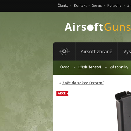
Články
Kontakt
Servis
Poradna
Zí
Airsoft zbraně
Výs
Úvod
Příslušenství
Zásobníky
Zpět do sekce Ostatní
AKCE