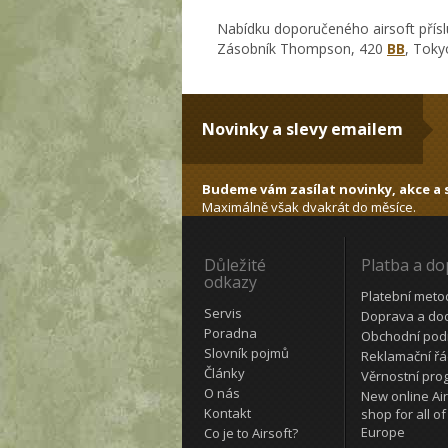
Nabídku doporučeného airsoft přísl
Zásobník Thompson, 420
BB
, Toky
Novinky a slevy emailem
Budeme vám zasílat novinky, akce a s
Maximálně však dvakrát do měsíce.
Důležité
Platba a d
odkazy
Platební meto
Servis
Doprava a do
Poradna
Obchodní pod
Slovník pojmů
Reklamační ř
Články
Věrnostní pro
O nás
New online Air
Kontakt
shop for all of
Europe
Co je to Airsoft?