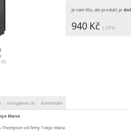
Je nám líto, ale produkt je
do
940 Kč
s DPH
t
y
(3)
í
Fotogalerie (3)
Komentáře
okyo Marui
 Thompson od firmy Tokyo Marui.