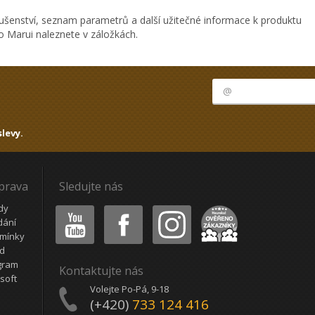
ušenství, seznam parametrů a další užitečné informace k produktu
o Marui naleznete v záložkách.
levy.
oprava
Sledujte nás
Youtube
Facebook
Instagram
Heureka
dy
dání
mínky
ád
gram
Kontaktujte nás
soft
Volejte Po-Pá, 9-18
(+420)
733 124 416