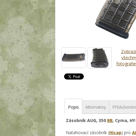
Zobrazi
všechn
fotografie
Popis
Alternativy
Příslušenstv
Zásobník AUG, 350
BB
, Cyma, HY
Natahovací zásobník (
Hicap
) pro
A