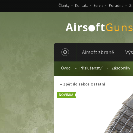
Články
Kontakt
Servis
Poradna
Zí
Airsoft zbraně
Výs
Úvod
Příslušenství
Zásobníky
Zpět do sekce Ostatní
NOVINKA