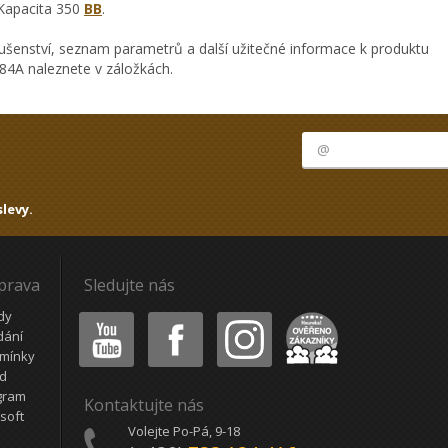
 Kapacita 350
BB
.
ušenství, seznam parametrů a další užitečné informace k produktu
84A naleznete v záložkách.
levy.
oprava
Sledujte nás
Youtube
Facebook
Instagram
Heureka
dy
dání
mínky
ád
gram
Kontaktujte nás
soft
Volejte Po-Pá, 9-18