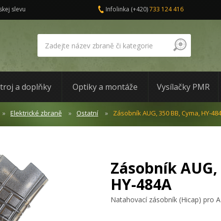
skej slevu
Infolinka
(+420)
733 124 416
troj a doplňky
Optiky a montáže
Vysílačky PMR
Elektrické zbraně
Ostatní
Zásobník AUG, 350 BB, Cyma, HY-48
Zásobník AUG,
HY-484A
Natahovací zásobník (Hicap) pro 