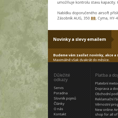
umožňuje kontrolu stavu kapacity.
Nabídku doporučeného airsoft přísl
Zásobník AUG, 350
BB
, Cyma, HY-4
Novinky a slevy emailem
Budeme vám zasílat novinky, akce a s
Maximálně však dvakrát do měsíce.
Důležité
Platba a d
odkazy
Platební meto
Servis
Doprava a do
Poradna
Obchodní pod
Slovník pojmů
Reklamační ř
Články
Věrnostní pro
O nás
New online Air
Kontakt
shop for all of