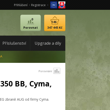
Přihlášení
Registrace
0
146
Porovnat
347 445 Kč
Příslušenství
Upgrade a díly
4A
Porovnání
 350 BB, Cyma,
AEG zbraně AUG od firmy Cyma.