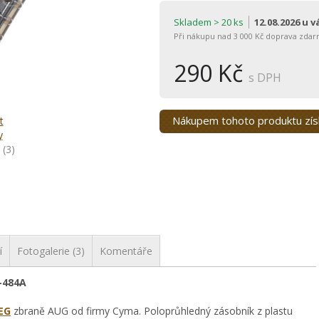
Skladem > 20 ks
12.08.2026 u 
Při nákupu nad 3 000 Kč doprava zdar
290 Kč
s DPH
Nákupem tohoto produktu zí
t
y
(3)
í
Fotogalerie (3)
Komentáře
-484A
EG
zbraně AUG od firmy Cyma. Poloprůhledný zásobník z plastu