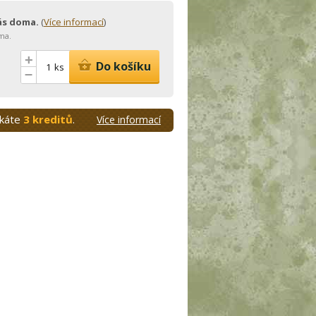
vás doma.
(
Více informací
)
ma.
+
Do košíku
ks
–
skáte
3 kreditů
.
Více informací