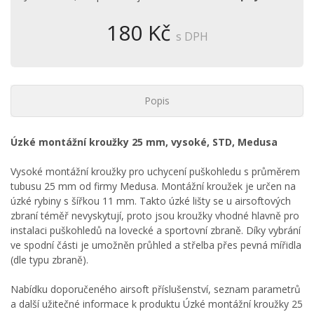
180 Kč
s DPH
Popis
Úzké montážní kroužky 25 mm, vysoké, STD, Medusa
Vysoké montážní kroužky pro uchycení puškohledu s průměrem
tubusu 25 mm od firmy Medusa. Montážní kroužek je určen na
úzké rybiny s šířkou 11 mm. Takto úzké lišty se u airsoftových
zbraní téměř nevyskytují, proto jsou kroužky vhodné hlavně pro
instalaci puškohledů na lovecké a sportovní zbraně. Díky vybrání
ve spodní části je umožněn průhled a střelba přes pevná mířidla
(dle typu zbraně).
Nabídku doporučeného airsoft příslušenství, seznam parametrů
a další užitečné informace k produktu Úzké montážní kroužky 25