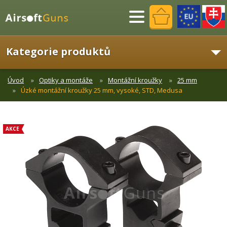
Menu
Kategorie produktů
Úvod
Optiky a montáže
Montážní kroužky
25 mm
Úzké montážní kroužky 25 mm, vysoké, STD, Medusa
AKCE