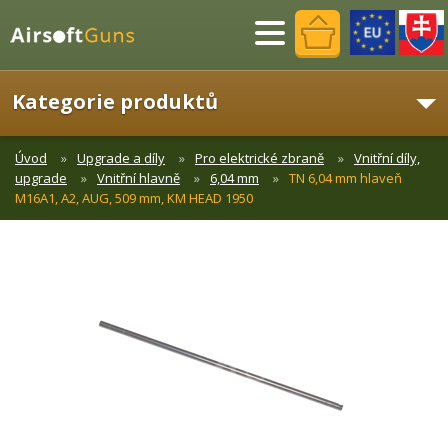
Menu
Kategorie produktů
Úvod
Upgrade a díly
Pro elektrické zbraně
Vnitřní díly,
upgrade
Vnitřní hlavně
6,04 mm
TN 6,04 mm hlaveň
M16A1, A2, AUG, 509 mm, KM HEAD 1950