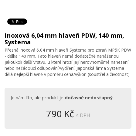
Inoxová 6,04 mm hlaveň PDW, 140 mm,
Systema
Přesná inoxová 6,04 mm hlaveň Systema pro zbraň MP5K PDW
- délka 140 mm. Tato hlaveň nemá dodatečně nanášenou
jakoukoli další vrstvu, u které hrozí její nerovnoměrné nanesení
nebo nežádoucí odlupování/vydření. Japonská firma Systema
dělá nejlepší hlavně v poměru cena/výkon (soustřel a životnost).
Je nám líto, ale produkt je
dočasně nedostupný
.
790 Kč
s DPH