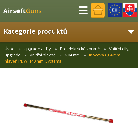
Menu
Kategorie produktů
Úvod
Upgrade a díly
Pro elektrické zbraně
Vnitřní díly,
upgrade
Vnitřní hlavně
6,04 mm
Inoxová 6,04 mm
hlaveň PDW, 140 mm, Systema