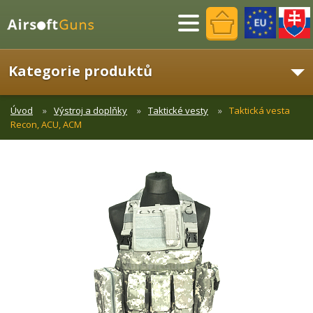
Menu
Kategorie produktů
Úvod
Výstroj a doplňky
Taktické vesty
Taktická vesta
Recon, ACU, ACM