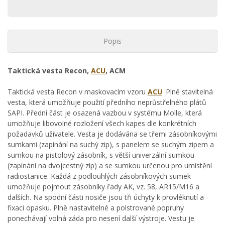
Popis
Taktická vesta Recon,
ACU
, ACM
Taktická vesta Recon v maskovacím vzoru
ACU
. Plně stavitelná
vesta, která umožňuje použití předního neprůstřelného plátů
SAPI. Přední část je osazená vazbou v systému Molle, která
umožňuje libovolné rozložení všech kapes dle konkrétních
požadavků uživatele. Vesta je dodávána se třemi zásobníkovými
sumkami (zapínání na suchý zip), s panelem se suchým zipem a
sumkou na pistolový zásobník, s větší univerzální sumkou
(zapínání na dvojcestný zip) a se sumkou určenou pro umístění
radiostanice. Každá z podlouhlých zásobníkových sumek
umožňuje pojmout zásobníky řady AK, vz. 58, AR15/M16 a
dalších. Na spodní části nosiče jsou tři úchyty k provléknutí a
fixaci opasku. Plně nastavitelné a polstrované popruhy
ponechávají volná záda pro nesení další výstroje. Vestu je