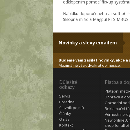
odklopením pomocí flip-up systému.
Nabídku doporučeného airsoft přísl
Sklopná mířidla Magpul PTS MBUS ge
Novinky a slevy emailem
Budeme vám zasílat novinky, akce a s
Maximálně však dvakrát do měsíce.
Důležité
Platba a d
odkazy
Platební meto
Servis
Doprava a do
Poradna
Obchodní pod
Slovník pojmů
Reklamační ř
Články
Věrnostní pro
O nás
New online Air
Kontakt
shop for all of