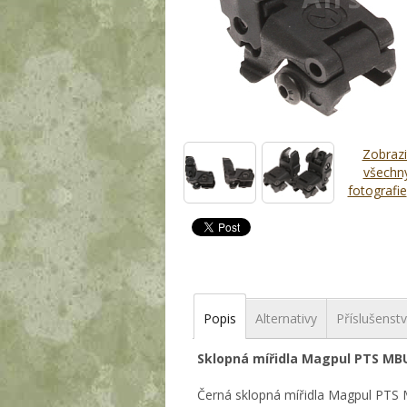
Zobrazi
všechn
fotografie
Popis
Alternativy
Příslušenstv
Sklopná mířidla Magpul PTS MBU
Černá sklopná mířidla Magpul PTS 