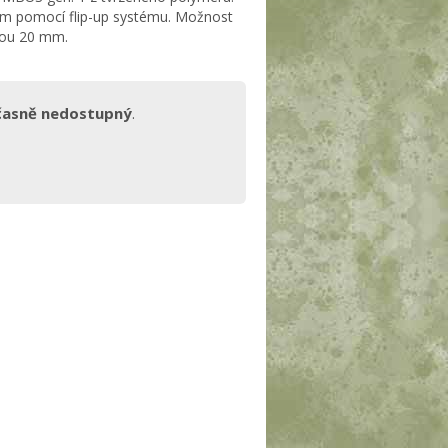
ím pomocí flip-up systému. Možnost
řkou 20 mm.
časně nedostupný
.