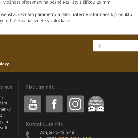
 Možnost připevnění na běžné RIS lišty s šířkou 20 mm.
ušenství, seznam parametrů a další užitečné informace k produktu
n. 1, černá naleznete v záložkách.
levy.
oprava
Sledujte nás
Youtube
Facebook
Instagram
Heureka
dy
dání
mínky
ád
gram
Kontaktujte nás
soft
Volejte Po-Pá, 9-18