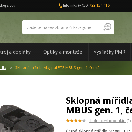
skej slevu
Infolinka
(+420)
733 124 416
troj a doplňky
Optiky a montáže
Vysílačky PMR
idla
Sklopná mířidla Magpul PTS MBUS gen. 1, černá
Sklopná mířidl
MBUS gen. 1, č
Hodnocení produktu
(2)
Černá sklopná mířidla Magpul PTS