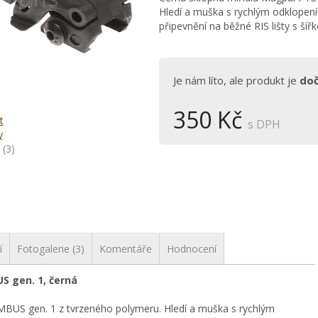
Hledí a muška s rychlým odklopen
připevnění na běžné RIS lišty s ší
Je nám líto, ale produkt je
do
350 Kč
t
s DPH
y
(3)
í
Fotogalerie (3)
Komentáře
Hodnocení
S gen. 1, černá
MBUS gen. 1 z tvrzeného polymeru. Hledí a muška s rychlým