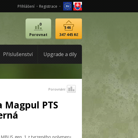
Přihlášení
Registrace
0
146
Porovnat
347 445 Kč
Příslušenství
Upgrade a díly
Porovnání
a Magpul PTS
erná
 MBUS gen. 1 z tvrzeného polymeru.