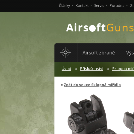
Články
Kontakt
Servis
Poradna
Zí
Airsoft zbraně
Výs
Úvod
Příslušenství
Sklopná míř
Zpět do sekce Sklopná mířidla