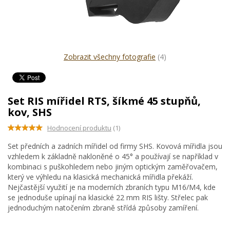
Zobrazit všechny fotografie
(4)
Set RIS mířidel RTS, šíkmé 45 stupňů,
kov, SHS
Hodnocení produktu
(1)
Set předních a zadních mířidel od firmy SHS. Kovová mířidla jsou
vzhledem k základně nakloněné o 45° a používají se například v
kombinaci s puškohledem nebo jiným optickým zaměřovačem,
který ve výhledu na klasická mechanická mířidla překáží.
Nejčastější využití je na moderních zbraních typu M16/M4, kde
se jednoduše upínají na klasické 22 mm RIS lišty. Střelec pak
jednoduchým natočením zbraně střídá způsoby zamíření.