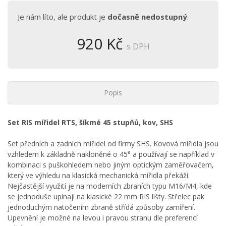
Je nám líto, ale produkt je
dočasně nedostupný
.
920 Kč
s DPH
Popis
Set RIS mířidel RTS, šíkmé 45 stupňů, kov, SHS
Set předních a zadních mířidel od firmy SHS. Kovová mířidla jsou
vzhledem k základně nakloněné o 45° a používají se například v
kombinaci s puškohledem nebo jiným optickým zaměřovačem,
který ve výhledu na klasická mechanická mířidla překáží.
Nejčastější využití je na moderních zbraních typu M16/M4, kde
se jednoduše upínají na klasické 22 mm RIS lišty. Střelec pak
jednoduchým natočením zbraně střídá způsoby zamíření.
Upevnění je možné na levou i pravou stranu dle preferencí