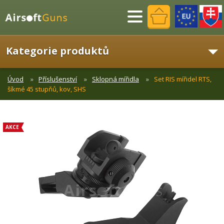
Menu
Kategorie produktů
Úvod
Příslušenství
Sklopná mířidla
Set RIS mířidel RTS,
šíkmé 45 stupňů, kov, SHS
AKCE