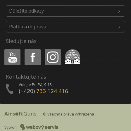
Důležité odkazy
Platba a doprava
Sledujte nás
Youtube
Facebook
Instagram
Heureka
Kontaktujte nás
Volejte Po-Pá, 9-18
(+420)
733 124 416
© Všechna práva vyhrazena
Vytvořil