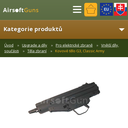
Menu
Kategorie produktů
Úvod
Upgrade a díly
Pro elektrické zbraně
Vnější díly,
součásti
Těla zbraní
Kovové tělo G3, Classic Army